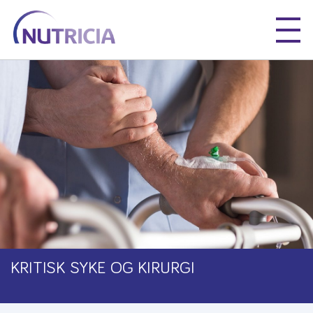
Nutricia
Terapiområder & Medisinsk Ernæring
Kritisk syke (ICU)
Nutricia
Nutricia
KRITISK SYKE OG KIRURGI