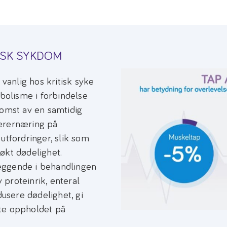
ISK SYKDOM
anlig hos kritisk syke
abolisme i forbindelse
komst av en samtidig
derernæring på
utfordringer, slik som
økt dødelighet.
nleggende i behandlingen
v proteinrik, enteral
dusere dødelighet, gi
te oppholdet på