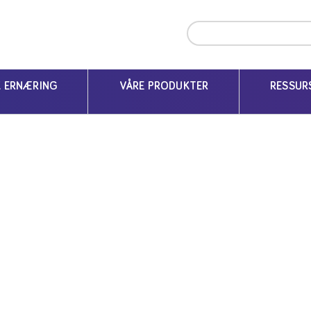
ing
Kritisk syke (ICU)
PROTEINBEHOVET HOS KRITI
K ERNÆRING
VÅRE PRODUKTER
RESSUR