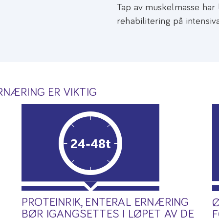
Tap av muskelmasse har b
rehabilitering på intensiv
RNÆRING ER VIKTIG
PROTEINRIK, ENTERAL ERNÆRING
Ø
BØR IGANGSETTES I LØPET AV DE
F