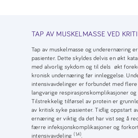
TAP AV MUSKELMASSE VED KRIT
Tap av muskelmasse og underernæring er v
pasienter. Dette skyldes delvis en økt kat
med alvorlig sykdom og til dels økt fore
kronisk undernæring før innleggelse. Un
intensivavdelinger er forbundet med flere 
langvarige respirasjonskomplikasjoner og 
Tilstrekkelig tilførsel av protein er grun
av kritisk syke pasienter. Tidlig oppstart a
ernæring er viktig da det har vist seg å re
færre infeksjonskomplikasjoner og forkor
(1,4)
intensivavdeling
.