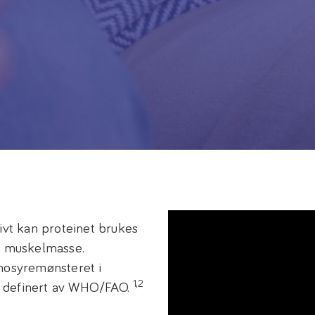
ivt kan proteinet brukes
el muskelmasse.
inosyremønsteret i
1,2
r definert av WHO/FAO.