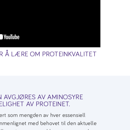
OR Å LÆRE OM PROTEINKVALITET
N AVGJØRES AV AMINOSYRE
LIGHET AV PROTEINET.
ert som mengden av hver essensiell
ammenlignet med behovet til den aktuelle