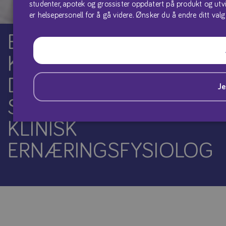
studenter, apotek og grossister oppdatert på produkt og utvik
er helsepersonell for å gå videre. Ønsker du å endre ditt valg
ERNÆRING OG
KREFTBEHANDLING -
DIN ROLLE SOM
Je
SYKEPLEIER ELLER
KLINISK
ERNÆRINGSFYSIOLOG