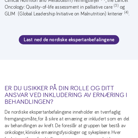
Clinical Nutrition and Metabolism) retningslinjer
, the Lancet
(3)
Oncology: Quality-of-life assessment in palliative care
og
(4)
GLIM (Global Leadership Initiative on Malnutrition) kriterier
.
Last ned de nordiske ekspertanbefalingene
ER DU USIKKER PÅ DIN ROLLE OG DITT
ANSVAR VED INKLUDERING AV ERNÆRING I
BEHANDLINGEN?
De nordiske ekspertanbefalingene inneholder en tverrfaglig
fremgangsmåte, for å sikre at ernæring er inkludert som en del
av behandlingen av kreft. De foreslår at gruppen bør bestå av
onkologer, kliniske ernæringsfysiologer og sykepleiere. Hver