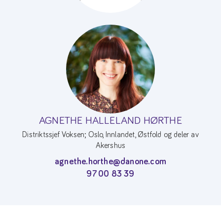
AGNETHE HALLELAND HØRTHE
Distriktssjef Voksen; Oslo, Innlandet, Østfold og deler av
Akershus
agnethe.horthe@danone.com
97 00 83 39