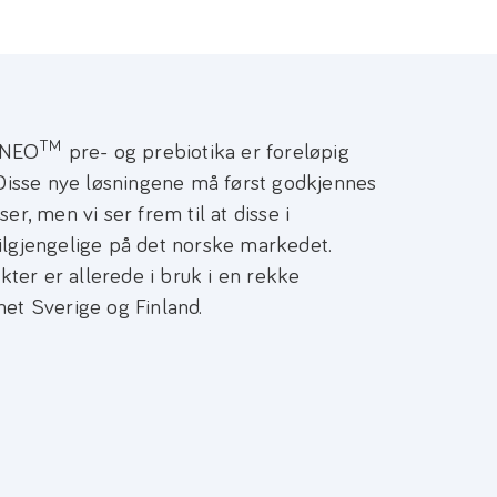
TM
YNEO
pre- og prebiotika er foreløpig
. Disse nye løsningene må først godkjennes
er, men vi ser frem til at disse i
ilgjengelige på det norske markedet.
ter er allerede i bruk i en rekke
net Sverige og Finland.