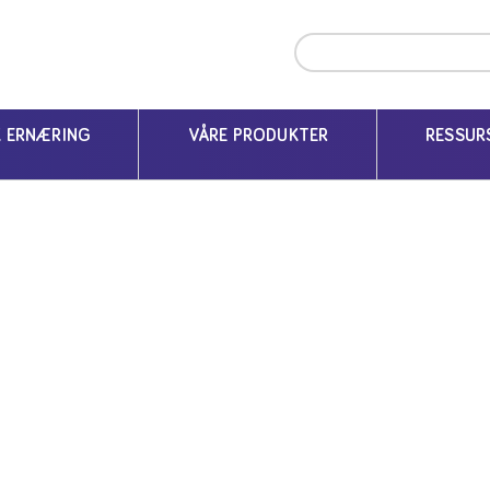
ing
Kumelkallergi
Allergiprodukter
K ERNÆRING
VÅRE PRODUKTER
RESSUR