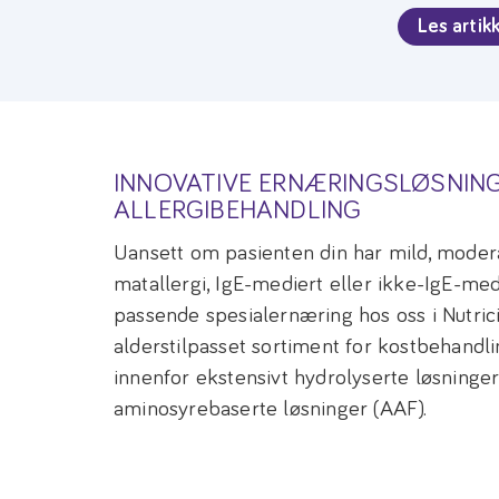
Les artik
INNOVATIVE ERNÆRINGSLØSNING
ALLERGIBEHANDLING
Uansett om pasienten din har mild, moderat
matallergi, IgE-mediert eller ikke-IgE-med
passende spesialernæring hos oss i Nutricia
alderstilpasset sortiment for kostbehandl
innenfor ekstensivt hydrolyserte løsninge
aminosyrebaserte løsninger (AAF).