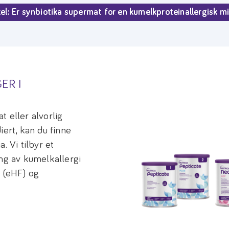
kel: Er synbiotika supermat for en kumelkproteinallergisk m
ER I
 eller alvorlig
iert, kan du finne
. Vi tilbyr et
ing av kumelkallergi
r (eHF) og