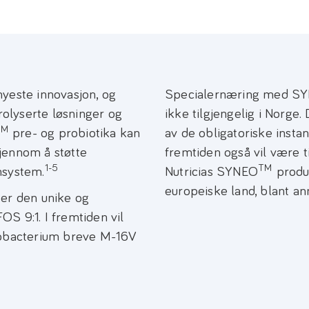
nyeste innovasjon, og
Specialernæring med S
rolyserte løsninger og
ikke tilgjengelig i Norge
TM
pre- og probiotika kan
av de obligatoriske instans
jennom å støtte
fremtiden også vil være t
1-5
TM
nsystem.
Nutricias SYNEO
produk
europeiske land, blant an
ter den unike og
S 9:1. I fremtiden vil
dobacterium breve M-16V