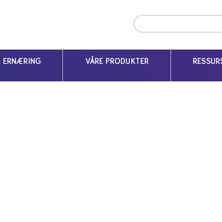
ing
Kumelkallergi
Melkeallergi vs laktoseintoleranse
K ERNÆRING
VÅRE PRODUKTER
RESSUR