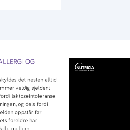
ALLERGI OG
kyldes det nesten alltid
ommer veldig sjeldent
ordi laktoseintoleranse
ningen, og dels fordi
elden oppstår før
ets foreldre har
skille mellom