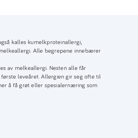
gså kalles kumelkproteinallergi,
 melkeallergi. Alle begrepene innebærer
s av melkeallergi. Nesten alle får
ørste leveåret. Allergien gir seg ofte til
er å få grøt eller spesialernæring som