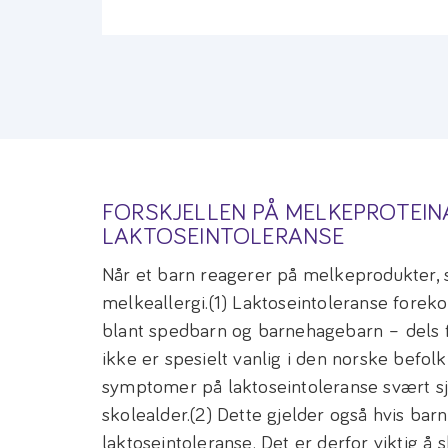
FORSKJELLEN PÅ MELKEPROTEIN
LAKTOSEINTOLERANSE
Når et barn reagerer på melkeprodukter, s
melkeallergi.(1) Laktoseintoleranse forek
blant spedbarn og barnehagebarn – dels f
ikke er spesielt vanlig i den norske befolk
symptomer på laktoseintoleranse svært sj
skolealder.(2) Dette gjelder også hvis barn
laktoseintoleranse. Det er derfor viktig å 