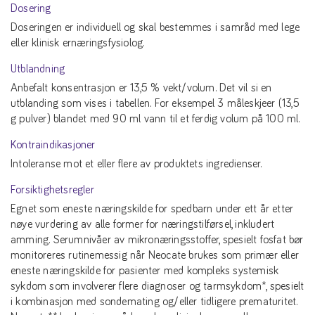
Dosering
Doseringen er individuell og skal bestemmes i samråd med lege
eller klinisk ernæringsfysiolog.
Utblandning
Anbefalt konsentrasjon er 13,5 % vekt/volum. Det vil si en
utblanding som vises i tabellen. For eksempel 3 måleskjeer (13,5
g pulver) blandet med 90 ml vann til et ferdig volum på 100 ml.
Kontraindikasjoner
Intoleranse mot et eller flere av produktets ingredienser.
Forsiktighetsregler
Egnet som eneste næringskilde for spedbarn under ett år etter
nøye vurdering av alle former for næringstilførsel, inkludert
amming. Serumnivåer av mikronæringsstoffer, spesielt fosfat bør
monitoreres rutinemessig når Neocate brukes som primær eller
eneste næringskilde for pasienter med kompleks systemisk
sykdom som involverer flere diagnoser og tarmsykdom*, spesielt
i kombinasjon med sondemating og/eller tidligere prematuritet.