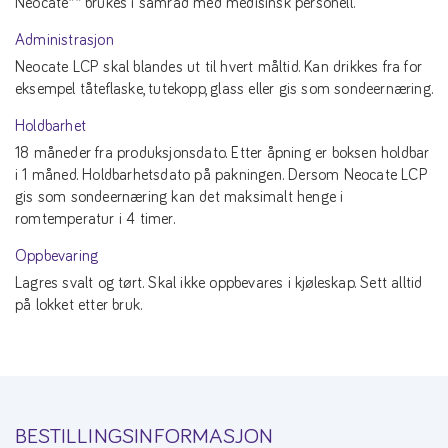
Neocate** brukes i samråd med medisinsk personell.
Administrasjon
Neocate LCP skal blandes ut til hvert måltid. Kan drikkes fra for
eksempel tåteflaske, tutekopp, glass eller gis som sondeernæring.
Holdbarhet
18 måneder fra produksjonsdato. Etter åpning er boksen holdbar
i 1 måned. Holdbarhetsdato på pakningen. Dersom Neocate LCP
gis som sondeernæring kan det maksimalt henge i
romtemperatur i 4 timer.
Oppbevaring
Lagres svalt og tørt. Skal ikke oppbevares i kjøleskap. Sett alltid
på lokket etter bruk.
BESTILLINGSINFORMASJON