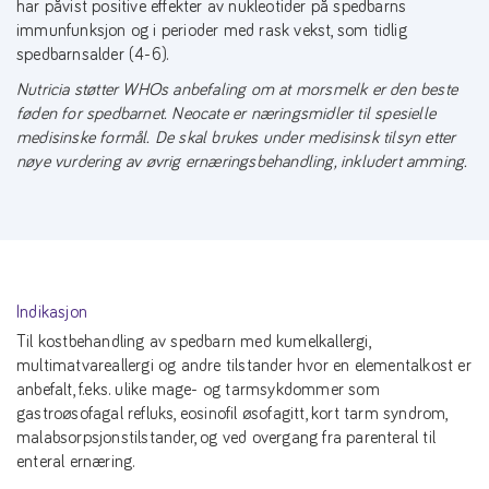
har påvist positive effekter av nukleotider på spedbarns
immunfunksjon og i perioder med rask vekst, som tidlig
spedbarnsalder (4-6).
Nutricia støtter WHOs anbefaling om at morsmelk er den beste
føden for spedbarnet. Neocate er næringsmidler til spesielle
medisinske formål. De skal brukes under medisinsk tilsyn etter
nøye vurdering av øvrig ernæringsbehandling, inkludert amming.
Indikasjon
Til kostbehandling av spedbarn med kumelkallergi,
multimatvareallergi og andre tilstander hvor en elementalkost er
anbefalt, f.eks. ulike mage- og tarmsykdommer som
gastroøsofagal refluks, eosinofil øsofagitt, kort tarm syndrom,
malabsorpsjonstilstander, og ved overgang fra parenteral til
enteral ernæring.