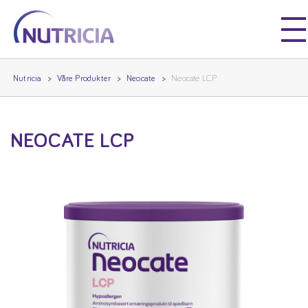
Nutricia
Nutricia
Nutricia
Våre Produkter
Neocate
Neocate LCP
NEOCATE LCP