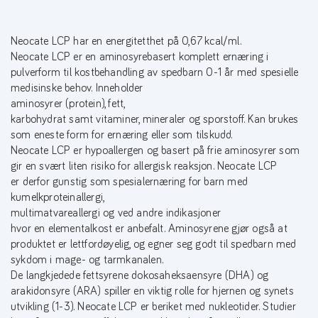
Neocate LCP har en energitetthet på 0,67 kcal/ml.
Neocate LCP er en aminosyrebasert komplett ernæring i
pulverform til kostbehandling av spedbarn 0-1 år med spesielle
medisinske behov. Inneholder
aminosyrer (protein), fett,
karbohydrat samt vitaminer, mineraler og sporstoff. Kan brukes
som eneste form for ernæring eller som tilskudd.
Neocate LCP er hypoallergen og basert på frie aminosyrer som
gir en svært liten risiko for allergisk reaksjon. Neocate LCP
er derfor gunstig som spesialernæring for barn med
kumelkproteinallergi,
multimatvareallergi og ved andre indikasjoner
hvor en elementalkost er anbefalt. Aminosyrene gjør også at
produktet er lettfordøyelig, og egner seg godt til spedbarn med
sykdom i mage- og tarmkanalen.
De langkjedede fettsyrene dokosaheksaensyre (DHA) og
arakidonsyre (ARA) spiller en viktig rolle for hjernen og synets
utvikling (1-3). Neocate LCP er beriket med nukleotider. Studier