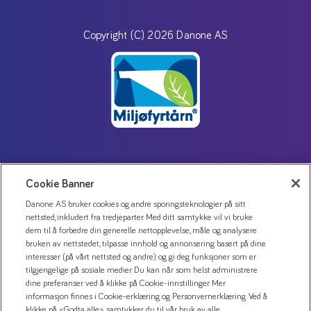
Copyright (C) 2026 Danone AS
Kontakt oss
Cookie Banner
Personvernerklæring
Danone AS bruker cookies og andre sporingsteknologier på sitt
Bruk av informasjonskapsler
nettsted, inkludert fra tredjeparter. Med ditt samtykke vil vi bruke
dem til å forbedre din generelle nettopplevelse, måle og analysere
Åpenhetsloven
bruken av nettstedet, tilpasse innhold og annonsering basert på dine
interesser (på vårt nettsted og andre) og gi deg funksjoner som er
tilgjengelige på sosiale medier. Du kan når som helst administrere
dine preferanser ved å klikke på Cookie-innstillinger. Mer
informasjon finnes i Cookie-erklæring og Personvernerklæring. Ved å
klikke på «Godta alle» samtykker du til vår bruk av alle