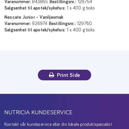
Varenummer:
843865
Bestillingsnr.:
129754
Salgsenhet til apotek/sykehus:
1 x 400 g boks
Neocate Junior – Vaniljesmak
Varenummer:
926974
Bestillingsnr.:
129760
Salgsenhet til apotek/sykehus:
1 x 400 g boks
Print Side
NUTRICIA KUNDESERVICE
Kontakt vår kundeservice eller din lokale produktspesialist