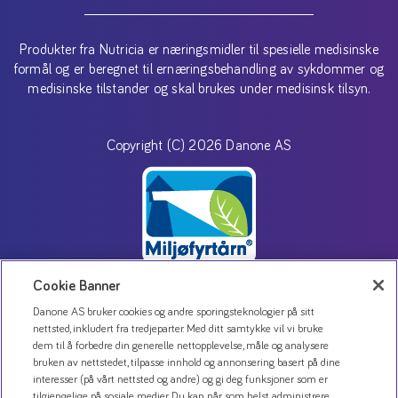
Produkter fra Nutricia er næringsmidler til spesielle medisinske
formål og er beregnet til ernæringsbehandling av sykdommer og
medisinske tilstander og skal brukes under medisinsk tilsyn.
Copyright (C) 2026 Danone AS
Cookie Banner
Danone AS bruker cookies og andre sporingsteknologier på sitt
Kontakt oss
nettsted, inkludert fra tredjeparter. Med ditt samtykke vil vi bruke
dem til å forbedre din generelle nettopplevelse, måle og analysere
Personvernerklæring
bruken av nettstedet, tilpasse innhold og annonsering basert på dine
Bruk av informasjonskapsler
interesser (på vårt nettsted og andre) og gi deg funksjoner som er
tilgjengelige på sosiale medier. Du kan når som helst administrere