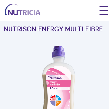
Nutricia
Våre Produkter
Nutrison
Nutrison Energy Multi Fibre
Nutricia
Nutricia
NUTRISON ENERGY MULTI FIBRE