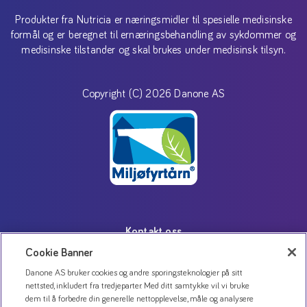
Produkter fra Nutricia er næringsmidler til spesielle medisinske
formål og er beregnet til ernæringsbehandling av sykdommer og
medisinske tilstander og skal brukes under medisinsk tilsyn.
Copyright (C) 2026 Danone AS
Kontakt oss
Personvernerklæring
Cookie Banner
Bruk av informasjonskapsler
Danone AS bruker cookies og andre sporingsteknologier på sitt
nettsted, inkludert fra tredjeparter. Med ditt samtykke vil vi bruke
Åpenhetsloven
dem til å forbedre din generelle nettopplevelse, måle og analysere