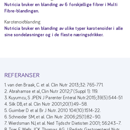
Nutricia bruker en blanding av 6 forskjellige fibrer i Multi
Fibre-blandingen.
Karotenoidblanding
Nutricia bruker en blanding av ulike typer karotenoider i alle
sine sondeløsninger og i de fleste næringsdrikker.
REFERANSER
1. van den Braak, C. et al. Clin Nutr 2013;32: 765-771.
2. Abrahamse et al, Clin Nutr 2012;7 (Suppl 1): 119.
3. Kuyumcu, S JPEN J Parenter Enteral Nutr.2015;39(5):544-51
4. Silk DB, et al. Clin Nutr 2001;20(1):49–58.
5. Guimber D et al Br J Nutr. 2010 104(10):1514-22.
6. Schneider SM, et al. Clin Nutr 2006;25(1):82–90.
7. Wierdsman NJ, et al. Ned Tijdschr Dietisten 2001; 56:243–7.
8. Trier E, Wells JCK, Thomas AG. J Pediatr Gastroenterol Nutr