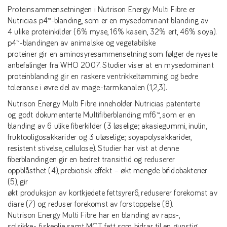
Proteinsammensetningen i Nutrison Energy Multi Fibre er
Nutricias p4™-blanding, som er en mysedominant blanding av
4 ulike proteinkilder (6% myse, 16% kasein, 32% ert, 46% soya).
p4™-blandingen av animalske og vegetabilske
proteiner gir en aminosyresammensetning som følger de nyeste
anbefalinger fra WHO 2007. Studier viser at en mysedominant
proteinblanding gir en raskere ventrikkeltømming og bedre
toleranse i øvre del av mage-tarmkanalen (1,2,3).
Nutrison Energy Multi Fibre inneholder Nutricias patenterte
og godt dokumenterte Multifiberblanding mf6™, som er en
blanding av 6 ulike fiberkilder (3 løselige; akasiegummi, inulin,
fruktooligosakkarider og 3 uløselige; soyapolysakkarider,
resistent stivelse, cellulose). Studier har vist at denne
fiberblandingen gir en bedret transittid og reduserer
oppblåsthet (4), prebiotisk effekt – økt mengde bifidobakterier
(5), gir
økt produksjon av kortkjedete fettsyrer6, reduserer forekomst av
diare (7) og reduser forekomst av forstoppelse (8).
Nutrison Energy Multi Fibre har en blanding av raps-,
solsikke-, fiskeolje samt MCT fett som bidrar til en gunstig