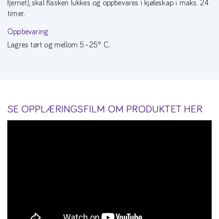
fjernet), skal flasken lukkes og oppbevares i kjøleskap i maks. 24
timer.
Oppbevaring
Lagres tørt og mellom 5–25° C.
SE OPPLÆRINGSFILM OM PRODUKTET HER