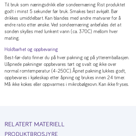
Til bruk som næringsdrikk eller sondeernæring: Rist produktet
godt i minst 5 sekunder før bruk. Smakes best avkjølt. Bør
drikkes umiddelbart. Kan blandes med andre matvarer for å
endre ratio etter ønske. Ved sondeernæring anbefales det at
sonden skylles med lunkent vann (ca. 370C) mellom hver
mating.
Holdbarhet og oppbevaring
Best-før-dato finner du på hver pakning og på ytteremballasjen.
Uåpnede pakninger oppbevares tørt og svalt og ikke over
normal romtemperatur (4-250C). Åpnet pakning lukkes godt,
oppbevares i kjøleskap etter åpning og brukes innen 24 timer.
Må ikke kokes eller oppvarmes i mikrobølgeovn. Kan ikke fryses.
RELATERT MATERIELL
PRODUKTBROSJYRE