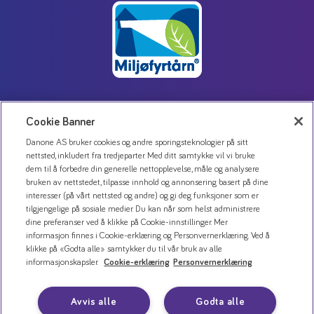
Cookie Banner
Kontakt oss
Danone AS bruker cookies og andre sporingsteknologier på sitt
Personvernerklæring
nettsted, inkludert fra tredjeparter. Med ditt samtykke vil vi bruke
Bruk av informasjonskapsler
dem til å forbedre din generelle nettopplevelse, måle og analysere
bruken av nettstedet, tilpasse innhold og annonsering basert på dine
Åpenhetsloven
interesser (på vårt nettsted og andre) og gi deg funksjoner som er
tilgjengelige på sosiale medier. Du kan når som helst administrere
dine preferanser ved å klikke på Cookie-innstillinger. Mer
informasjon finnes i Cookie-erklæring og Personvernerklæring. Ved å
klikke på «Godta alle» samtykker du til vår bruk av alle
informasjonskapsler.
Cookie-erklæring
Personvernerklæring
Avvis alle
Godta alle