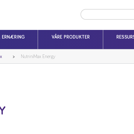
K ERNÆRING
VÅRE PRODUKTER
RESSUR
ax
NutriniMax Energy
Y