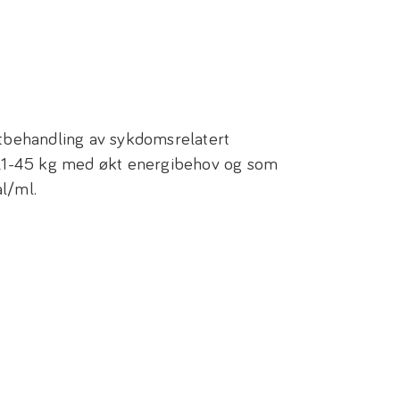
stbehandling av sykdomsrelatert
 21-45 kg med økt energibehov og som
al/ml.