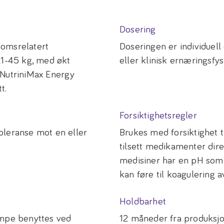
Dosering
domsrelatert
Doseringen er individuel
21-45 kg, med økt
eller klinisk ernæringsfys
 NutriniMax Energy
t.
Forsiktighetsregler
oleranse mot en eller
Brukes med forsiktighet ti
tilsett medikamenter dire
medisiner har en pH som 
kan føre til koagulering a
Holdbarhet
umpe benyttes ved
12 måneder fra produksjo