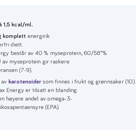
å 1,5 kcal/ml.
g komplett
energirik
fri diett.
ergy består av 40 % myseprotein, 60/58*%
d av myseprotein gir raskere
ransen (7-9).
g av
karotenoider
som finnes i frukt og grønnsaker (10).
x Energy er tilsatt en blanding
r en høyere andel av omega-3-
ikosapentaensyre (EPA).