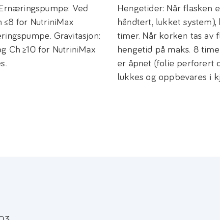
. Ernæringspumpe: Ved
Hengetider: Når flasken e
 ≤8 for NutriniMax
håndtert, lukket system)
æringspumpe. Gravitasjon:
timer. Når korken tas av 
g Ch ≥10 for NutriniMax
hengetid på maks. 8 time
s.
er åpnet (folie perforert 
lukkes og oppbevares i kj
03