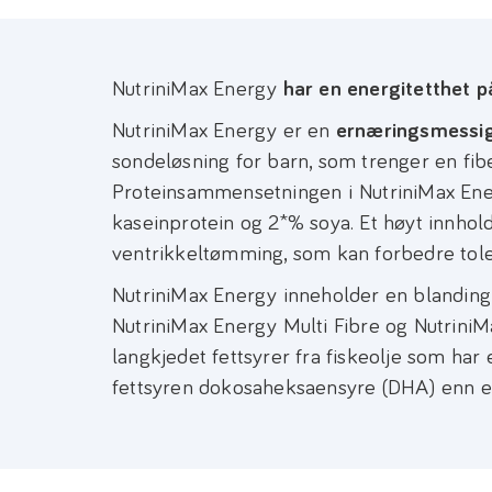
NutriniMax Energy
har en energitetthet p
NutriniMax Energy er en
ernæringsmessi
sondeløsning for barn, som trenger en fiber
Proteinsammensetningen i NutriniMax En
kaseinprotein og 2*% soya. Et høyt innhol
ventrikkeltømming, som kan forbedre tole
NutriniMax Energy inneholder en blandin
NutriniMax Energy Multi Fibre og NutriniMa
langkjedet fettsyrer fra fiskeolje som ha
fettsyren dokosaheksaensyre (DHA) enn e