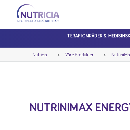
Nutricia
Nutricia
TERAPIOMRÅDER & MEDISINS
Nutricia
Våre Produkter
NutriniM
NUTRINIMAX ENERG