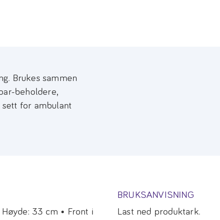
ing. Brukes sammen
voar-beholdere,
™ sett for ambulant
BRUKSANVISNING
• Høyde: 33 cm • Front i
Last ned produktark.