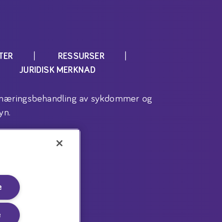
TER
RESSURSER
JURIDISK MERKNAD
l ernæringsbehandling av sykdommer og
yn.
e
e