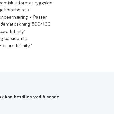
nomisk utformet ryggside,
g hoftebelte •
sondeernæring • Passer
ondematpakning 500/100
care Infinity™
 på siden til
locare Infinity™
kk kan bestilles ved å sende