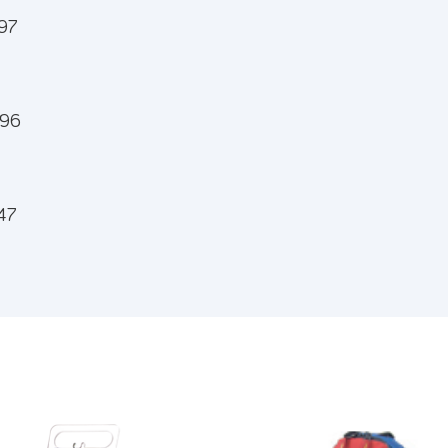
97
96
47