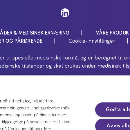
ÅDER & MEDISINSK ERNÆRING
VÅRE PRODUK
Cookie-innstillinger
TER OG PÅRØRENDE
ler til spesielle medisinske formål og er beregnet ti
disinske tilstander og skal brukes under medisinsk tils
Copyright (C) 2026 Danone AS
å sitt nettsted, inkludert fra
rbedre din generelle nettopplevelse, måle
Godta all
annonsering basert på dine interesser
 tilgjengelige på sosiale medier. Du kan
Avvis all
 på Cookie-innstillinger. Mer