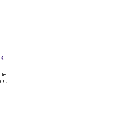
KK
 av
til