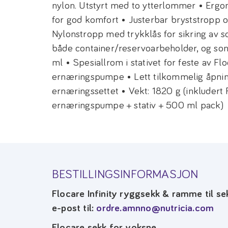
nylon. Utstyrt med to ytterlommer • Ergo
for god komfort • Justerbar bryststropp o
Nylonstropp med trykklås for sikring av 
både container/reservoarbeholder, og s
ml • Spesiallrom i stativet for feste av Flo
ernæringspumpe • Lett tilkommelig åpning
ernæringssettet • Vekt: 1820 g (inkludert F
ernæringspumpe + stativ + 500 ml pack)
BESTILLINGSINFORMASJON
Flocare Infinity ryggsekk & ramme til se
e-post til:
ordre.amnno@nutricia.com
Flocare sekk for voksne