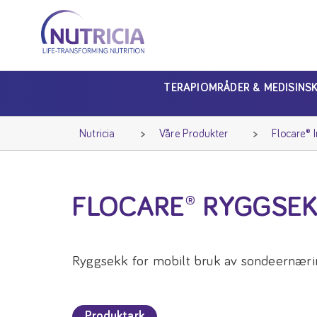
Nutricia
Nutricia
TERAPIOMRÅDER & MEDISINS
Nutricia
Våre Produkter
Flocare® I
FLOCARE® RYGGSEK
Ryggsekk for mobilt bruk av sondeernæri
Produktark