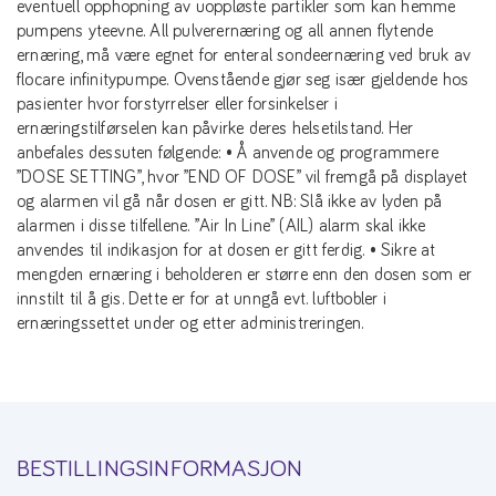
eventuell opphopning av uoppløste partikler som kan hemme
pumpens yteevne. All pulverernæring og all annen flytende
ernæring, må være egnet for enteral sondeernæring ved bruk av
flocare infinitypumpe. Ovenstående gjør seg især gjeldende hos
pasienter hvor forstyrrelser eller forsinkelser i
ernæringstilførselen kan påvirke deres helsetilstand. Her
anbefales dessuten følgende: • Å anvende og programmere
”DOSE SETTING”, hvor ”END OF DOSE” vil fremgå på displayet
og alarmen vil gå når dosen er gitt. NB: Slå ikke av lyden på
alarmen i disse tilfellene. ”Air In Line” (AIL) alarm skal ikke
anvendes til indikasjon for at dosen er gitt ferdig. • Sikre at
mengden ernæring i beholderen er større enn den dosen som er
innstilt til å gis. Dette er for at unngå evt. luftbobler i
ernæringssettet under og etter administreringen.
BESTILLINGSINFORMASJON