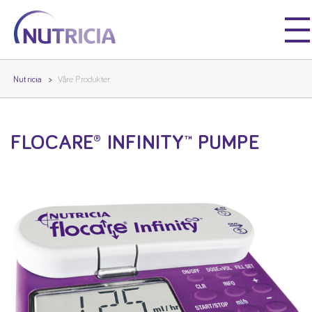
Nutricia
Nutricia
Nutricia
Våre Produkter
FLOCARE® INFINITY™ PUMPE