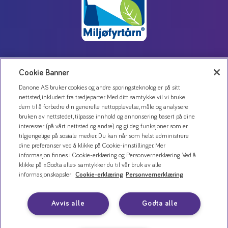
Cookie Banner
Kontakt oss
Danone AS bruker cookies og andre sporingsteknologier på sitt
Personvernerklæring
nettsted, inkludert fra tredjeparter. Med ditt samtykke vil vi bruke
Bruk av informasjonskapsler
dem til å forbedre din generelle nettopplevelse, måle og analysere
bruken av nettstedet, tilpasse innhold og annonsering basert på dine
Åpenhetsloven
interesser (på vårt nettsted og andre) og gi deg funksjoner som er
tilgjengelige på sosiale medier. Du kan når som helst administrere
dine preferanser ved å klikke på Cookie-innstillinger. Mer
informasjon finnes i Cookie-erklæring og Personvernerklæring. Ved å
klikke på «Godta alle» samtykker du til vår bruk av alle
informasjonskapsler.
Cookie-erklæring
Personvernerklæring
Avvis alle
Godta alle