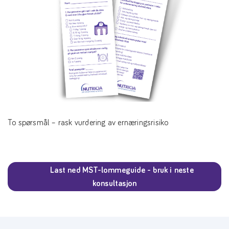
To spørsmål – rask vurdering av ernæringsrisiko
Last ned MST-lommeguide - bruk i neste
konsultasjon