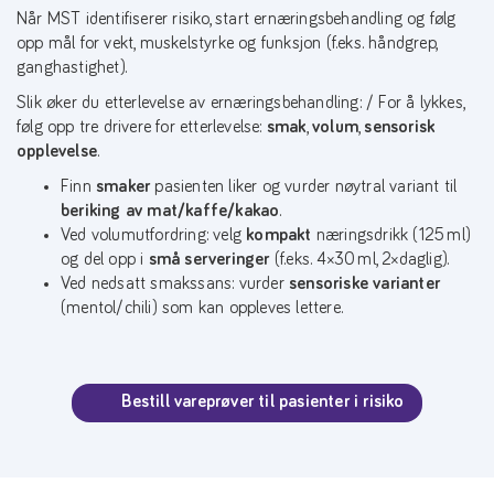
Når MST identifiserer risiko, start ernæringsbehandling og følg
opp mål for vekt, muskelstyrke og funksjon (f.eks. håndgrep,
ganghastighet).
Slik øker du etterlevelse av ernæringsbehandling: / For å lykkes,
følg opp tre drivere for etterlevelse:
smak
,
volum
,
sensorisk
opplevelse
.
Finn
smaker
pasienten liker og vurder nøytral variant til
beriking av mat/kaffe/kakao
.
Ved volumutfordring: velg
kompakt
næringsdrikk (125 ml)
og del opp i
små serveringer
(f.eks. 4×30 ml, 2×daglig).
Ved nedsatt smakssans: vurder
sensoriske varianter
(mentol/chili) som kan oppleves lettere.
Bestill vareprøver til pasienter i risiko