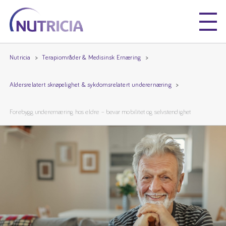
Nutricia
Nutricia
Nutricia
Terapiområder & Medisinsk Ernæring
Aldersrelatert skrøpelighet & sykdomsrelatert underernæring
Forebygg underernæring hos eldre – bevar mobilitet og selvstendighet