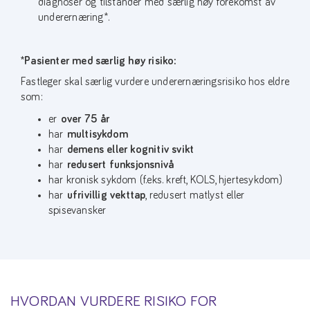
diagnoser og tilstander med særlig høy forekomst av
underernæring*.
*Pasienter med særlig høy risiko:
Fastleger skal særlig vurdere underernæringsrisiko hos eldre
som:
er
over 75 år
har
multisykdom
har
demens eller kognitiv svikt
har
redusert funksjonsnivå
har kronisk sykdom (f.eks. kreft, KOLS, hjertesykdom)
har
ufrivillig vekttap
, redusert matlyst eller
spisevansker
HVORDAN VURDERE RISIKO FOR