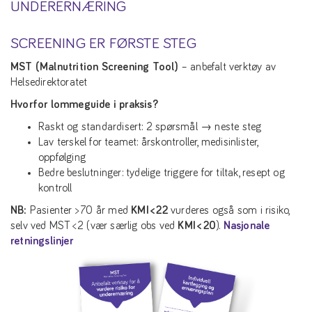
UNDERERNÆRING
SCREENING ER FØRSTE STEG
MST (Malnutrition Screening Tool)
– anbefalt verktøy av
Helsedirektoratet
Hvorfor lommeguide i praksis?
Raskt og standardisert: 2 spørsmål → neste steg
Lav terskel for teamet: årskontroller, medisinlister,
oppfølging
Bedre beslutninger: tydelige triggere for tiltak, resept og
kontroll
NB:
Pasienter > 70 år med
KMI < 22
vurderes også som i risiko,
selv ved MST < 2 (vær særlig obs ved
KMI < 20
).
Nasjonale
retningslinjer