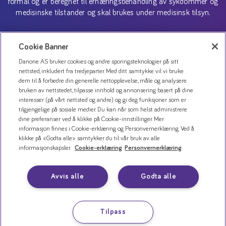
formål og er beregnet til ernæringsbehandling av sykdommer og
medisinske tilstander og skal brukes under medisinsk tilsyn.
Copyright (C) 2026 Danone AS
Cookie Banner
Danone AS bruker cookies og andre sporingsteknologier på sitt
nettsted, inkludert fra tredjeparter. Med ditt samtykke vil vi bruke
dem til å forbedre din generelle nettopplevelse, måle og analysere
bruken av nettstedet, tilpasse innhold og annonsering basert på dine
interesser (på vårt nettsted og andre) og gi deg funksjoner som er
tilgjengelige på sosiale medier. Du kan når som helst administrere
dine preferanser ved å klikke på Cookie-innstillinger. Mer
informasjon finnes i Cookie-erklæring og Personvernerklæring. Ved å
klikke på «Godta alle» samtykker du til vår bruk av alle
Kontakt oss
informasjonskapsler.
Cookie-erklæring
Personvernerklæring
Personvernerklæring
Bruk av informasjonskapsler
Avvis alle
Godta alle
Åpenhetsloven
Tilpass