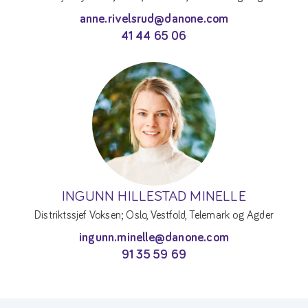
anne.rivelsrud@danone.com
41 44 65 06
INGUNN HILLESTAD MINELLE
Distriktssjef Voksen; Oslo, Vestfold, Telemark og Agder
ingunn.minelle@danone.com
91 35 59 69