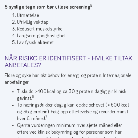
5
5 synlige tegn som bør utløse screening
Utmattelse
Ufrivillig vekttap
Redusert muskelstyrke
Langsom ganghastighet
Lav fysisk aktivitet
NÅR RISIKO ER IDENTIFISERT - HVILKE TILTAK
ANBEFALES?
Eldre og syke har økt behov for energi og protein. Internasjonale
anbefalinger:
Tilskudd ≥ 400 kcal og ca. 30 g protein daglig gir klinisk
6
gevinst.
To næringsdrikker daglig kan dekke behovet (≈ 600 kcal
og 36 g protein). Følg opp etterlevelse og revurder minst
7
hver 6. måned.
Gjenta vurderingen minimum hver sjette måned eller
oftere ved klinisk bekymring og for personer som har