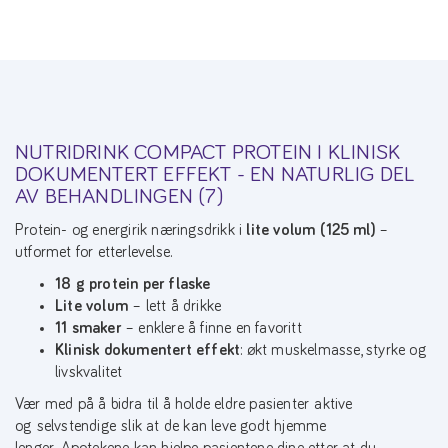
NUTRIDRINK COMPACT PROTEIN I KLINISK
DOKUMENTERT EFFEKT - EN NATURLIG DEL
AV BEHANDLINGEN (7)
Protein- og energirik næringsdrikk i
lite volum (125 ml)
–
utformet for etterlevelse.
18 g protein per flaske
Lite volum
– lett å drikke
11 smaker
– enklere å finne en favoritt
Klinisk dokumentert effekt
: økt muskelmasse, styrke og
livskvalitet
Vær med på å bidra til å holde eldre pasienter aktive
og selvstendige slik at de kan leve godt hjemme
lenger. Apotekene kan hjelpe pasientene dine etter at du