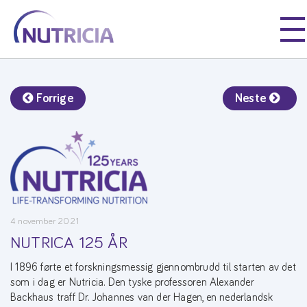
Nutricia
Nutricia
Nutricia
Forrige
Neste
4 november 2021
NUTRICA 125 ÅR
I 1896 førte et forskningsmessig gjennombrudd til starten av det
som i dag er Nutricia. Den tyske professoren Alexander
Backhaus traff Dr. Johannes van der Hagen, en nederlandsk