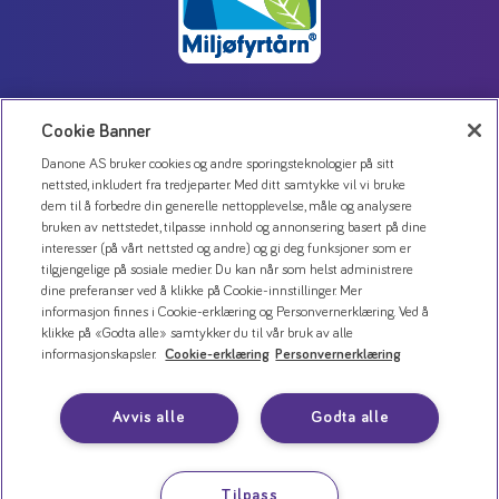
Cookie Banner
Kontakt oss
Danone AS bruker cookies og andre sporingsteknologier på sitt
Personvernerklæring
nettsted, inkludert fra tredjeparter. Med ditt samtykke vil vi bruke
Bruk av informasjonskapsler
dem til å forbedre din generelle nettopplevelse, måle og analysere
bruken av nettstedet, tilpasse innhold og annonsering basert på dine
Åpenhetsloven
interesser (på vårt nettsted og andre) og gi deg funksjoner som er
tilgjengelige på sosiale medier. Du kan når som helst administrere
dine preferanser ved å klikke på Cookie-innstillinger. Mer
informasjon finnes i Cookie-erklæring og Personvernerklæring. Ved å
klikke på «Godta alle» samtykker du til vår bruk av alle
informasjonskapsler.
Cookie-erklæring
Personvernerklæring
Avvis alle
Godta alle
Tilpass