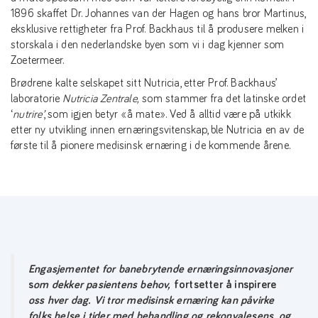
1896 skaffet Dr. Johannes van der Hagen og hans bror Martinus,
eksklusive rettigheter fra Prof. Backhaus til å produsere melken i
storskala i den nederlandske byen som vi i dag kjenner som
Zoetermeer.
Brødrene kalte selskapet sitt Nutricia, etter Prof. Backhaus’
laboratorie
Nutricia
Zentrale,
som stammer fra det latinske ordet
‘
nutrire’
, som igjen betyr «å mate». Ved å alltid være på utkikk
etter ny utvikling innen ernæringsvitenskap, ble Nutricia en av de
første til å pionere medisinsk ernæring i de kommende årene.
Engasjementet for banebrytende ernæringsinnovasjoner
s
om dekker pasientens behov,
fortsetter å inspirere
oss hver dag
. Vi tror medisinsk
ernæring kan påvirke
folks helse i tider med behandling og rekonvalesens, og