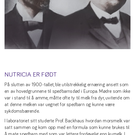
NUTRICIA ER FØDT
På slutten av 1900-tallet, ble utilstrekkelig ernæring ansett som
en av hovedgrunnene til spedbarnsdød i Europa. Mødre som ikke
var i stand til å amme, måtte ofte ty til melk fra dyr, uvitende om
at denne melken var uegnet for spedbarn og kunne være
sykdomsbærende.
I laboratoriet sitt studerte Prof. Backhaus hvordan morsmelk var
satt sammen og kom opp med en formula som kunne brukes til
å mate spedbarn med som var lettere fordøyelig enn kumelk. I