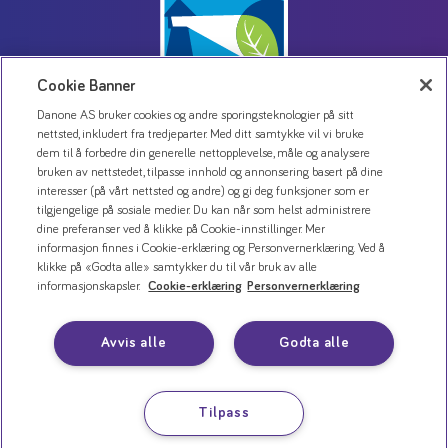
Cookie Banner
Danone AS bruker cookies og andre sporingsteknologier på sitt
nettsted, inkludert fra tredjeparter. Med ditt samtykke vil vi bruke
dem til å forbedre din generelle nettopplevelse, måle og analysere
Kontakt oss
bruken av nettstedet, tilpasse innhold og annonsering basert på dine
interesser (på vårt nettsted og andre) og gi deg funksjoner som er
Personvernerklæring
tilgjengelige på sosiale medier. Du kan når som helst administrere
Bruk av informasjonskapsler
dine preferanser ved å klikke på Cookie-innstillinger. Mer
informasjon finnes i Cookie-erklæring og Personvernerklæring. Ved å
Åpenhetsloven
klikke på «Godta alle» samtykker du til vår bruk av alle
informasjonskapsler.
Cookie-erklæring
Personvernerklæring
Avvis alle
Godta alle
Tilpass