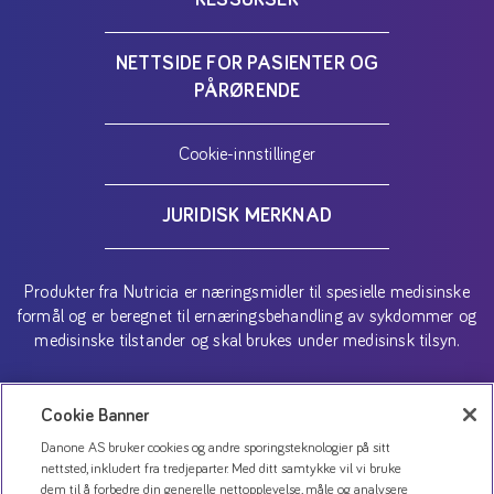
NETTSIDE FOR PASIENTER OG
PÅRØRENDE
Cookie-innstillinger
JURIDISK MERKNAD
Produkter fra Nutricia er næringsmidler til spesielle medisinske
formål og er beregnet til ernæringsbehandling av sykdommer og
medisinske tilstander og skal brukes under medisinsk tilsyn.
Copyright (C) 2026 Danone AS
Cookie Banner
Danone AS bruker cookies og andre sporingsteknologier på sitt
nettsted, inkludert fra tredjeparter. Med ditt samtykke vil vi bruke
dem til å forbedre din generelle nettopplevelse, måle og analysere