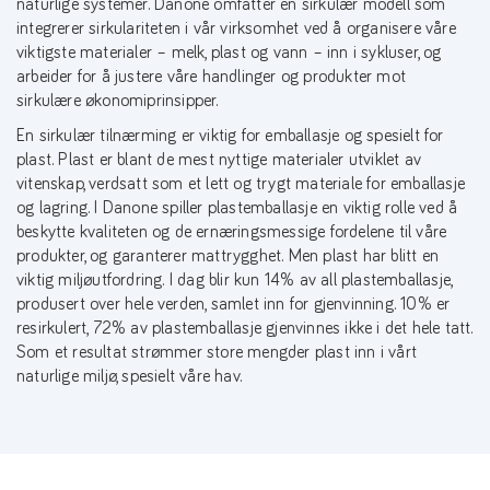
naturlige systemer. Danone omfatter en sirkulær modell som
integrerer sirkulariteten i vår virksomhet ved å organisere våre
viktigste materialer – melk, plast og vann – inn i sykluser, og
arbeider for å justere våre handlinger og produkter mot
sirkulære økonomiprinsipper.
En sirkulær tilnærming er viktig for emballasje og spesielt for
plast. Plast er blant de mest nyttige materialer utviklet av
vitenskap, verdsatt som et lett og trygt materiale for emballasje
og lagring. I Danone spiller plastemballasje en viktig rolle ved å
beskytte kvaliteten og de ernæringsmessige fordelene til våre
produkter, og garanterer mattrygghet. Men plast har blitt en
viktig miljøutfordring. I dag blir kun 14% av all plastemballasje,
produsert over hele verden, samlet inn for gjenvinning. 10% er
resirkulert, 72% av plastemballasje gjenvinnes ikke i det hele tatt.
Som et resultat strømmer store mengder plast inn i vårt
naturlige miljø, spesielt våre hav.