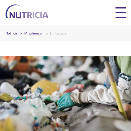
Nutricia
Nutricia
Nutricia
Miljøhensyn
Emballasje