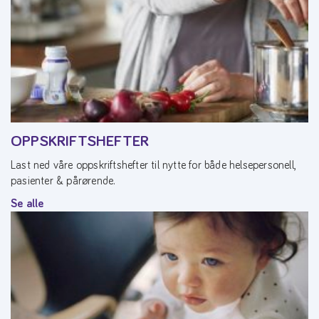
OPPSKRIFTSHEFTER
Last ned våre oppskriftshefter til nytte for både helsepersonell,
pasienter & pårørende.
Se alle