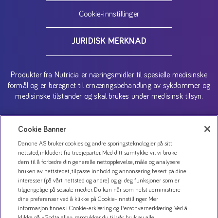
Cookie-innstillinger
JURIDISK MERKNAD
Produkter fra Nutricia er næringsmidler til spesielle medisinske
formål og er beregnet til ernæringsbehandling av sykdommer og
medisinske tilstander og skal brukes under medisinsk tilsyn.
Copyright (C) 2026 Danone AS
Cookie Banner
Danone AS bruker cookies og andre sporingsteknologier på sitt
nettsted, inkludert fra tredjeparter. Med ditt samtykke vil vi bruke
dem til å forbedre din generelle nettopplevelse, måle og analysere
bruken av nettstedet, tilpasse innhold og annonsering basert på dine
interesser (på vårt nettsted og andre) og gi deg funksjoner som er
tilgjengelige på sosiale medier. Du kan når som helst administrere
dine preferanser ved å klikke på Cookie-innstillinger. Mer
informasjon finnes i Cookie-erklæring og Personvernerklæring. Ved å
klikke på «Godta alle» samtykker du til vår bruk av alle