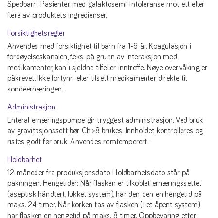
Spedbarn. Pasienter med galaktosemi. Intoleranse mot ett eller
flere av produktets ingredienser.
Forsiktighetsregler
Anvendes med forsiktighet til barn fra 1-6 år. Koagulasjon i
fordøyelseskanalen, f.eks. på grunn av interaksjon med
medikamenter, kan i sjeldne tilfeller inntreffe. Nøye overvåking er
påkrevet. Ikke fortynn eller tilsett medikamenter direkte til
sondeernæringen.
Administrasjon
Enteral ernæringspumpe gir tryggest administrasjon. Ved bruk
av gravitasjonssett bør Ch ≥8 brukes. Innholdet kontrolleres og
ristes godt før bruk. Anvendes romtemperert.
Holdbarhet
12 måneder fra produksjonsdato. Holdbarhetsdato står på
pakningen. Hengetider: Når flasken er tilkoblet ernæringssettet
(aseptisk håndtert, lukket system), har den den en hengetid på
maks. 24 timer. Når korken tas av flasken (i et åpent system)
har flasken en hengetid på maks. 8 timer. Oppbevaring etter