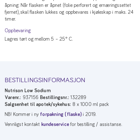
åpning: Når flasken er åpnet (folie perforert og ernæringssettet
fjernet), skal flasken lukkes og oppbevares i kjøleskap i maks. 24
timer.
Oppbevaring
Lagres tørt og mellom 5 – 25° C.
BESTILLINGSINFORMASJON
Nutrison Low Sodium
Varenr.:
937156
Bestillingsnr.:
132289
Salgsenhet til apotek/sykehus:
8 x 1000 ml pack
NB! Kommer i ny
forpakning (flaske)
i 2019.
Vennligst kontakt
kundeservice
for bestilling / assistanse.