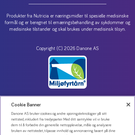
Produkter fra Nutricia er næringsmidler til spesielle medisinske
formål og er beregnet til ernæringsbehandling av sykdommer og
medisinske tilstander og skal brukes under medisinsk tilsyn.
Copyright (C) 2026 Danone AS
Cookie Banner
Kontakt oss
Danone AS bruker cookies og andre sporingsteknologier på sitt
Personvernerklæring
nettsted, inkludert fra tredjeparter. Med ditt samtykke vil vi bruke
dem til å forbedre din generelle nettopplevelse, måle og analysere
Bruk av informasjonskapsler
bruken av nettstedet, tilpasse innhold og annonsering basert på dine