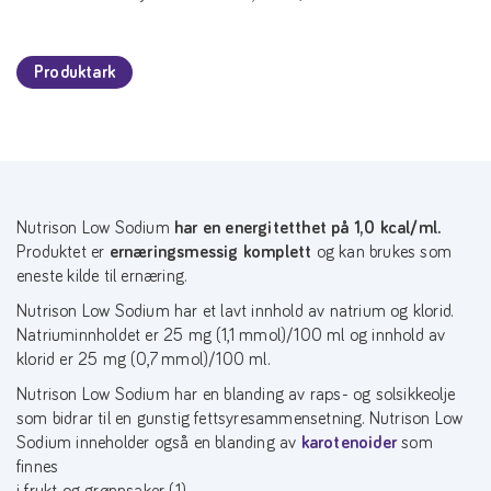
Produktark
Nutrison Low Sodium
har en energitetthet på 1,0 kcal/ml.
Produktet er
ernæringsmessig komplett
og kan brukes som
eneste kilde til ernæring.
Nutrison Low Sodium har et lavt innhold av natrium og klorid.
Natriuminnholdet er 25 mg (1,1 mmol)/100 ml og innhold av
klorid er 25 mg (0,7 mmol)/100 ml.
Nutrison Low Sodium har en blanding av raps- og solsikkeolje
som bidrar til en gunstig fettsyresammensetning. Nutrison Low
Sodium inneholder også en blanding av
karotenoider
som
finnes
i frukt og grønnsaker (1).