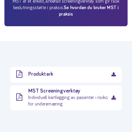
MST er et enkelt, anbefalt screeningverktøy som gir rask
beslutningsstøtte i praksis.
Se hvordan du bruker MST i
praksis
Produktark
MST Screeningverktøy
Individuell kartlegging av pasienter i risiko
for underernæring