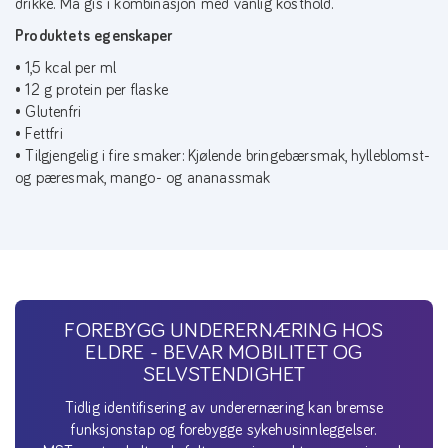
drikke. Må gis i kombinasjon med vanlig kosthold.
Produktets egenskaper
• 1,5 kcal per ml
• 12 g protein per flaske
• Glutenfri
• Fettfri
• Tilgjengelig i fire smaker: Kjølende bringebærsmak, hylleblomst-
og pæresmak, mango- og ananassmak
FOREBYGG UNDERERNÆRING HOS
ELDRE - BEVAR MOBILITET OG
SELVSTENDIGHET
Tidlig identifisering av underernæring kan bremse
funksjonstap og forebygge sykehusinnleggelser.