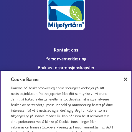
Kontakt oss
Personvernerklæring
Bruk av informasjonskapsler
Åpenhetsloven
Cookie Banner
Danone AS bruker cookies og andre sporingsteknologier på sitt
nettsted, inkludert fra tredjeparter. Med ditt samtykke vil vi bruke
dem til å forbedre din generelle nettopplevelse, måle og analysere
bruken av nettstedet, tilpasse innhold og annonsering basert på dine
interesser (på vårt nettsted og andre) og gi deg funksjoner som er
tilgjengelige på sosiale medier. Du kan når som helst administrere
dine preferanser ved å klikke på Cookie-innstillinger. Mer
informasjon finnes i Cookie-erklæring og Personvernerklæring. Ved å