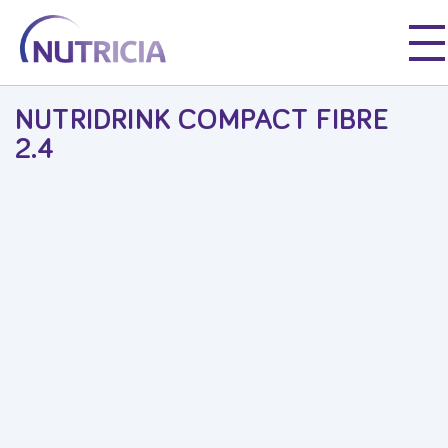
Nutricia
Våre Produkter
Nutridrink
Nutridrink Compact Fibre 2.4
Nutricia
Nutricia
NUTRIDRINK COMPACT FIBRE
2.4