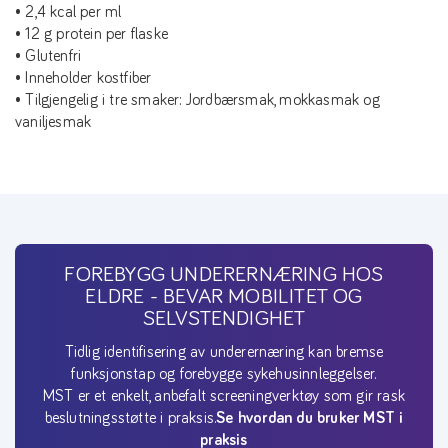
• 2,4 kcal per ml
• 12 g protein per flaske
• Glutenfri
• Inneholder kostfiber
• Tilgjengelig i tre smaker: Jordbærsmak, mokkasmak og
vaniljesmak
FOREBYGG UNDERERNÆRING HOS
ELDRE - BEVAR MOBILITET OG
SELVSTENDIGHET
Tidlig identifisering av underernæring kan bremse
funksjonstap og forebygge sykehusinnleggelser.
MST er et enkelt, anbefalt screeningverktøy som gir rask
beslutningsstøtte i praksis.
Se hvordan du bruker MST i
praksis