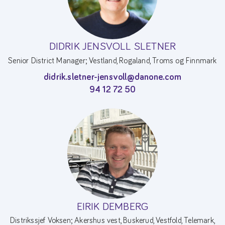
DIDRIK JENSVOLL SLETNER
Senior District Manager; Vestland, Rogaland, Troms og Finnmark
didrik.sletner-jensvoll@danone.com
94 12 72 50
EIRIK DEMBERG
Distrikssjef Voksen; Akershus vest, Buskerud, Vestfold, Telemark,