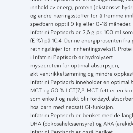
innhold av energi, protein (ekstensivt hyd
og andre næringsstoffer for å fremme inn
spedbarn opptil 9 kg eller 0-18 måneder. 
Infatrini Peptisorb er 2,6 g pr. 100 ml so
(E %) på 10,4. Denne energiprosenten fra
retningslinjer for innhentingsvekst1. Prote
i Infatrini Peptisorb er hydrolysert
myseprotein for optimal absorpsjon,
økt ventrikkeltømming og mindre oppkast 
Infatrini Peptisorb inneholder en optimal 
MCT og 50 % LCT)7,8. MCT fett er en kons
som enkelt og raskt blir fordøyd, absorber
hos barn med nedsatt GI-funksjon.
Infatrini Peptisorb er beriket med de lan
DHA (dokosaheksaensyre) og ARA (arakido
Infatrini Peptisorb er også beriket