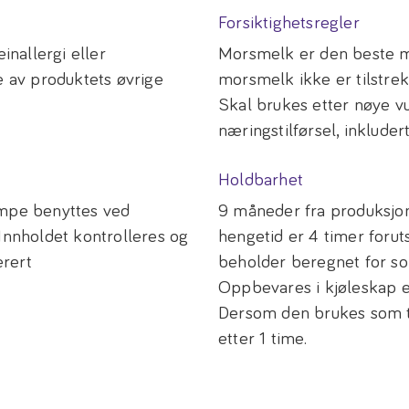
Forsiktighetsregler
nallergi eller
Morsmelk er den beste m
e av produktets øvrige
morsmelk ikke er tilstrekke
Skal brukes etter nøye vu
næringstilførsel, inklude
Holdbarhet
umpe benyttes ved
9 måneder fra produksjon
 Innholdet kontrolleres og
hengetid er 4 timer foruts
erert
beholder beregnet for so
Oppbevares i kjøleskap e
Dersom den brukes som tå
etter 1 time.