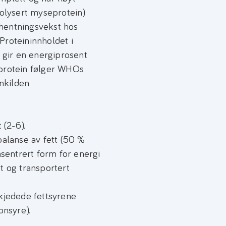
rolysert myseprotein)
hentningsvekst hos
Proteininnholdet i
m gir en energiprosent
 protein følger WHOs
inkilden
(2-6).
balanse av fett (50 %
entrert form for energi
t og transportert
gkjedede fettsyrene
nsyre).