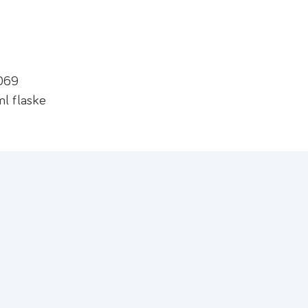
9069
l flaske