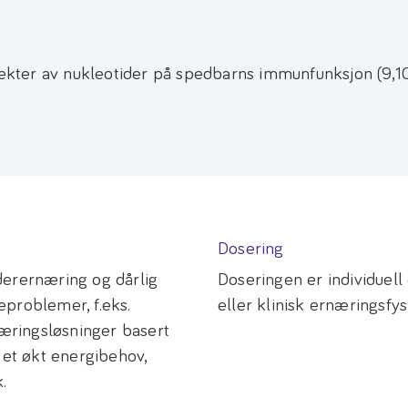
ffekter av nukleotider på spedbarns immunfunksjon (9,10
Dosering
derernæring og dårlig
Doseringen er individuel
eproblemer, f.eks.
eller klinisk ernæringsfys
næringsløsninger basert
 et økt energibehov,
.