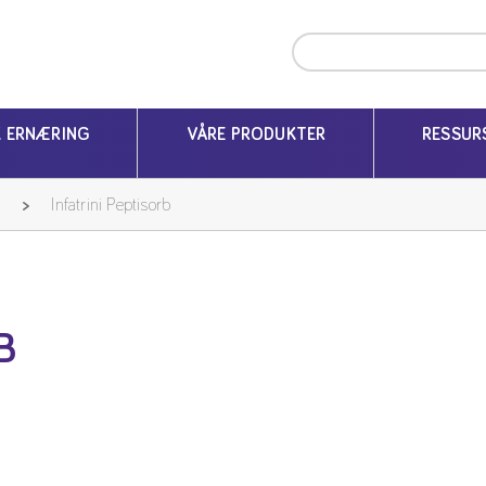
K ERNÆRING
VÅRE PRODUKTER
RESSUR
Infatrini Peptisorb
B