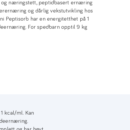
- og næringstett, peptidbasert ernæring
erernæring og dårlig vekstutvikling hos
i Peptisorb har en energitetthet på 1
deernæring. For spedbarn opptil 9 kg
 1 kcal/ml. Kan
ndeernæring.
mplett og har høyt