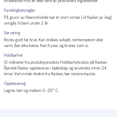
Intoleranse mot en eller flere av produktets ingredienser.
Forsiktighetsregler
På grunn av fiberinnholdet bør et stort inntak (>4 flasker pr. dag)
unngås til barn under 2 år.
Servering
Ristes godt før bruk. Kan drikkes avkjølt, romtemperert eller
varm. Bør ikke kokes. Kan fryses og brukes som is.
Holdbarhet
12 måneder fra produksjonsdato. Holdbarhetsdato på flasken.
Åpnede flasker oppbevares i kjøleskap og anvendes innen 24
timer. Ved inntak direkte fra flasken, bør restene kastes.
Oppbevaring
Lagres tørt og mellom 5–25° C.