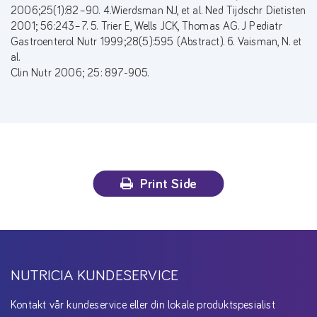
2006;25(1):82–90. 4.Wierdsman NJ, et al. Ned Tijdschr Dietisten
2001; 56:243–7. 5. Trier E, Wells JCK, Thomas AG. J Pediatr
Gastroenterol Nutr 1999;28(5):595 (Abstract). 6. Vaisman, N. et
al.
Clin Nutr 2006; 25: 897-905.
Print Side
NUTRICIA KUNDESERVICE
Kontakt vår kundeservice eller din lokale produktspesialist