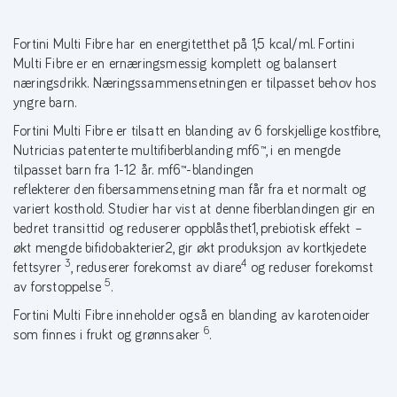
Fortini Multi Fibre har en energitetthet på 1,5 kcal/ml. Fortini
Multi Fibre er en ernæringsmessig komplett og balansert
næringsdrikk. Næringssammensetningen er tilpasset behov hos
yngre barn.
Fortini Multi Fibre er tilsatt en blanding av 6 forskjellige kostfibre,
Nutricias patenterte multifiberblanding mf6™, i en mengde
tilpasset barn fra 1-12 år. mf6™-blandingen
reflekterer den fibersammensetning man får fra et normalt og
variert kosthold. Studier har vist at denne fiberblandingen gir en
bedret transittid og reduserer oppblåsthet1, prebiotisk effekt –
økt mengde bifidobakterier2, gir økt produksjon av kortkjedete
3
4
fettsyrer
, reduserer forekomst av diare
og reduser forekomst
5
av forstoppelse
.
Fortini Multi Fibre inneholder også en blanding av karotenoider
6
som finnes i frukt og grønnsaker
.