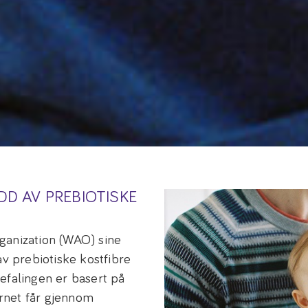
DD AV PREBIOTISKE
ganization (WAO) sine
av prebiotiske kostfibre
efalingen er basert på
rnet får gjennom