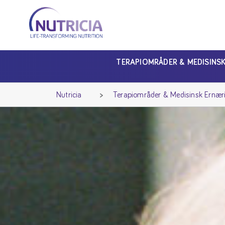
Nutricia
Nutricia
TERAPIOMRÅDER & MEDISINS
Nutricia
Terapiområder & Medisinsk Ernær