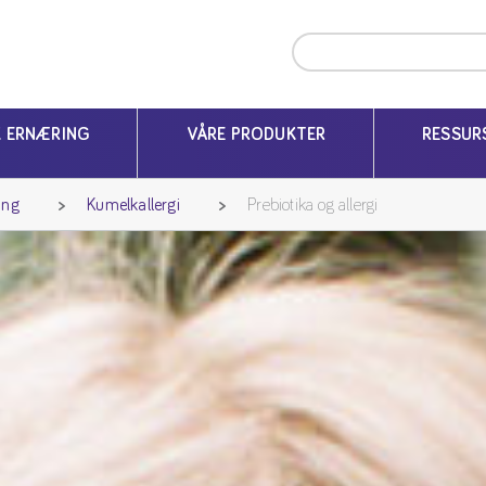
K ERNÆRING
VÅRE PRODUKTER
RESSUR
ing
Kumelkallergi
Prebiotika og allergi