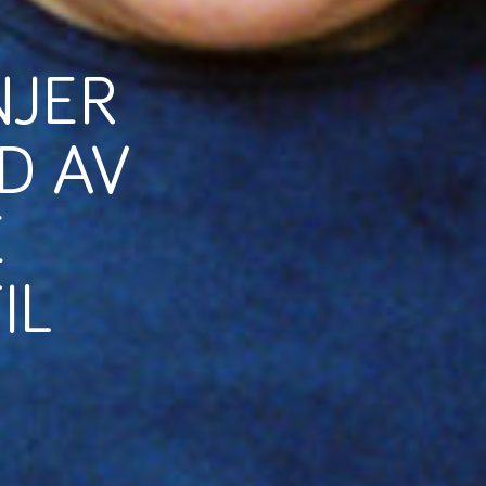
NJER
D AV
E
IL