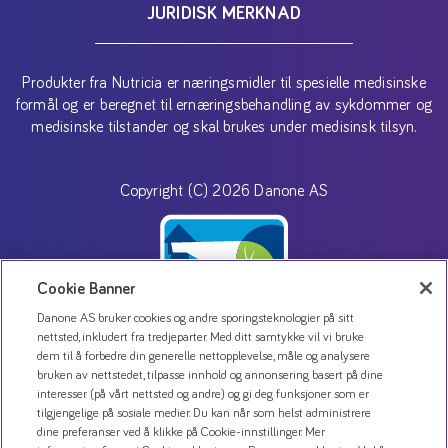
JURIDISK MERKNAD
Produkter fra Nutricia er næringsmidler til spesielle medisinske
formål og er beregnet til ernæringsbehandling av sykdommer og
medisinske tilstander og skal brukes under medisinsk tilsyn.
Copyright (C) 2026 Danone AS
Cookie Banner
Danone AS bruker cookies og andre sporingsteknologier på sitt
nettsted, inkludert fra tredjeparter. Med ditt samtykke vil vi bruke
dem til å forbedre din generelle nettopplevelse, måle og analysere
bruken av nettstedet, tilpasse innhold og annonsering basert på dine
Kontakt oss
interesser (på vårt nettsted og andre) og gi deg funksjoner som er
tilgjengelige på sosiale medier. Du kan når som helst administrere
Personvernerklæring
dine preferanser ved å klikke på Cookie-innstillinger. Mer