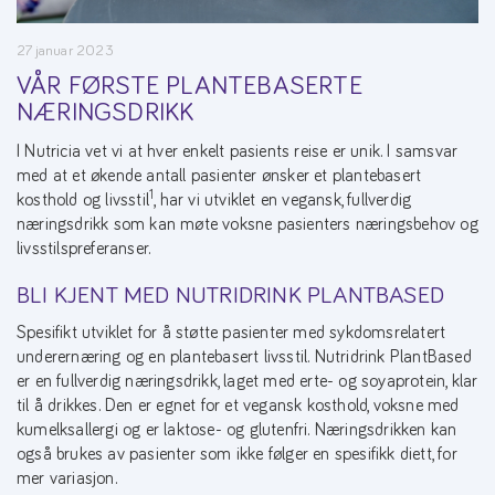
27 januar 2023
VÅR FØRSTE PLANTEBASERTE
NÆRINGSDRIKK
I Nutricia vet vi at hver enkelt pasients reise er unik. I samsvar
med at et økende antall pasienter ønsker et plantebasert
1
kosthold og livsstil
, har vi utviklet en vegansk, fullverdig
næringsdrikk som kan møte voksne pasienters næringsbehov og
livsstilspreferanser.
BLI KJENT MED NUTRIDRINK PLANTBASED
Spesifikt utviklet for å støtte pasienter med sykdomsrelatert
underernæring og en plantebasert livsstil. Nutridrink PlantBased
er en fullverdig næringsdrikk, laget med erte- og soyaprotein, klar
til å drikkes. Den er egnet for et vegansk kosthold, voksne med
kumelksallergi og er laktose- og glutenfri. Næringsdrikken kan
også brukes av pasienter som ikke følger en spesifikk diett, for
mer variasjon.