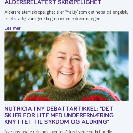
ALDERSRELATERT SKRØPELIGHET
Aldersrelatert skrøpelighet eller ”frailty”som det heter på engelsk,
er et stadig vanligere begrep innen eldreomsorgen.
Les mer
NUTRICIA I NY DEBATTARTIKKEL: "DET
SKJER FOR LITE MED UNDERERNÆRING
KNYTTET TIL SYKDOM OG ALDRING"
Nye, nasjonale retningslinjer for å forebygge og behandle