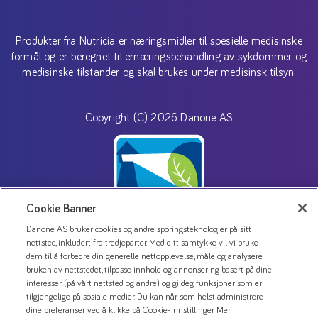
Produkter fra Nutricia er næringsmidler til spesielle medisinske
formål og er beregnet til ernæringsbehandling av sykdommer og
medisinske tilstander og skal brukes under medisinsk tilsyn.
Copyright (C) 2026 Danone AS
Cookie Banner
Danone AS bruker cookies og andre sporingsteknologier på sitt
nettsted, inkludert fra tredjeparter. Med ditt samtykke vil vi bruke
dem til å forbedre din generelle nettopplevelse, måle og analysere
Kontakt oss
bruken av nettstedet, tilpasse innhold og annonsering basert på dine
Personvernerklæring
interesser (på vårt nettsted og andre) og gi deg funksjoner som er
tilgjengelige på sosiale medier. Du kan når som helst administrere
Bruk av informasjonskapsler
dine preferanser ved å klikke på Cookie-innstillinger. Mer