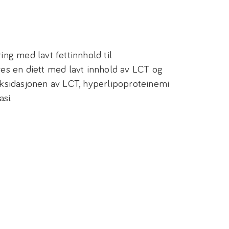
g med lavt fettinnhold til
ves en diett med lavt innhold av LCT og
oksidasjonen av LCT, hyperlipoproteinemi
si.