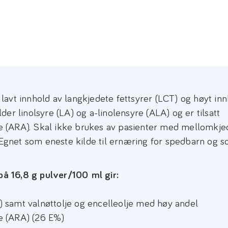
avt innhold av langkjedete fettsyrer (LCT) og høyt in
er linolsyre (LA) og a-linolensyre (ALA) og er tilsatt
 (ARA). Skal ikke brukes av pasienter med mellomkje
gnet som eneste kilde til ernæring for spedbarn og 
på 16,8 g pulver/100
ml gir:
e) samt valnøttolje og encelleolje med høy andel
e (ARA) (26 E%)