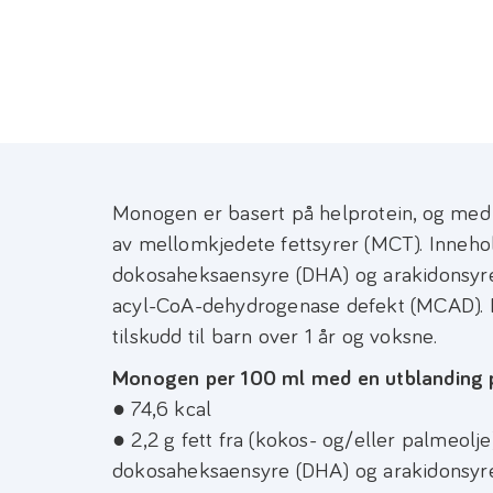
Monogen er basert på helprotein, og med l
av mellomkjedete fettsyrer (MCT). Innehold
dokosaheksaensyre (DHA) og arakidonsyre
acyl-CoA-dehydrogenase defekt (MCAD). E
tilskudd til barn over 1 år og voksne.
Monogen per 100 ml med en utblanding 
● 74,6 kcal
● 2,2 g fett fra (kokos- og/eller palmeolj
dokosaheksaensyre (DHA) og arakidonsyr