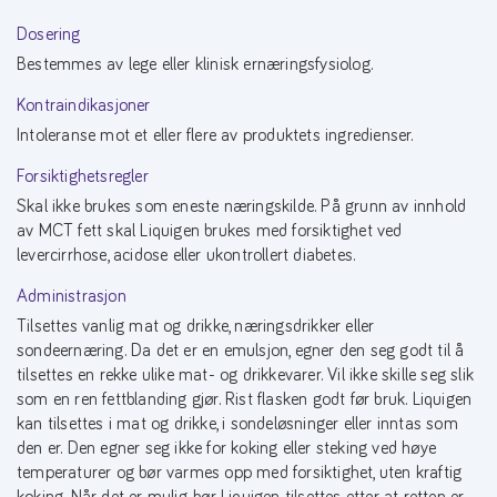
Dosering
Bestemmes av lege eller klinisk ernæringsfysiolog.
Kontraindikasjoner
Intoleranse mot et eller flere av produktets ingredienser.
Forsiktighetsregler
Skal ikke brukes som eneste næringskilde. På grunn av innhold
av MCT fett skal Liquigen brukes med forsiktighet ved
levercirrhose, acidose eller ukontrollert diabetes.
Administrasjon
Tilsettes vanlig mat og drikke, næringsdrikker eller
sondeernæring. Da det er en emulsjon, egner den seg godt til å
tilsettes en rekke ulike mat- og drikkevarer. Vil ikke skille seg slik
som en ren fettblanding gjør. Rist flasken godt før bruk. Liquigen
kan tilsettes i mat og drikke, i sondeløsninger eller inntas som
den er. Den egner seg ikke for koking eller steking ved høye
temperaturer og bør varmes opp med forsiktighet, uten kraftig
koking. Når det er mulig, bør Liquigen tilsettes etter at retten er