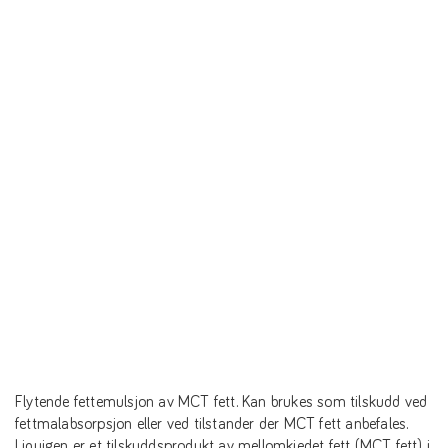
Flytende fettemulsjon av MCT fett. Kan brukes som tilskudd ved
fettmalabsorpsjon eller ved tilstander der MCT fett anbefales.
Liquigen er et tilskuddsprodukt av mellomkjedet fett (MCT fett) i