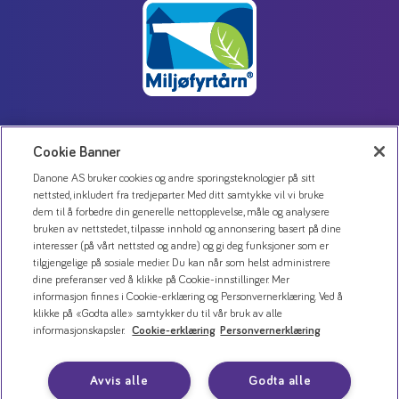
Cookie Banner
Kontakt oss
Danone AS bruker cookies og andre sporingsteknologier på sitt
Personvernerklæring
nettsted, inkludert fra tredjeparter. Med ditt samtykke vil vi bruke
Bruk av informasjonskapsler
dem til å forbedre din generelle nettopplevelse, måle og analysere
bruken av nettstedet, tilpasse innhold og annonsering basert på dine
Åpenhetsloven
interesser (på vårt nettsted og andre) og gi deg funksjoner som er
tilgjengelige på sosiale medier. Du kan når som helst administrere
dine preferanser ved å klikke på Cookie-innstillinger. Mer
informasjon finnes i Cookie-erklæring og Personvernerklæring. Ved å
klikke på «Godta alle» samtykker du til vår bruk av alle
informasjonskapsler.
Cookie-erklæring
Personvernerklæring
Avvis alle
Godta alle