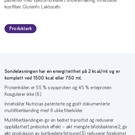
pasienter med sykdomsrelatert underernæring. Inneholder
kostfiber. Glutenfri. Laktosefri.
Produktark
Sondeløsningen har en energitetthet på 2 kcal/ml og er
komplett ved 1500 kcal eller 750 ml.
Proteinkilden er 55 % soyaprotein og 45 % erteprotein.
Koagulerer ikke (6).
Inneholder Nutricias patenterte og godt dokumenterte
multifiberblanding med 6 ulike fiberkilder.
Multifiberblandingen gir en bedret transittid og reduserer
oppblåsthet1, prebiotisk effekt – økt mengde bifidobakterier2, gir
økt produksjon av kortkjedete fettsyrer(3), reduserer forekomst