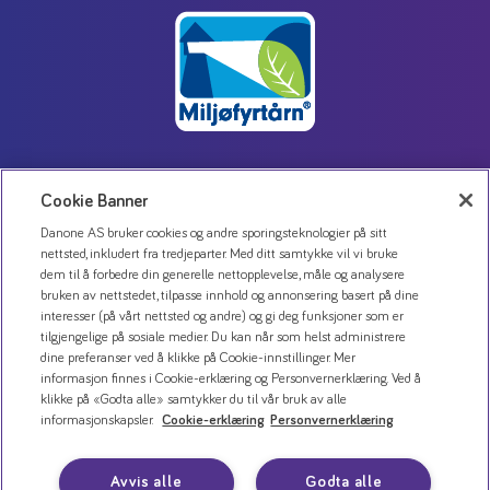
Cookie Banner
Kontakt oss
Danone AS bruker cookies og andre sporingsteknologier på sitt
Personvernerklæring
nettsted, inkludert fra tredjeparter. Med ditt samtykke vil vi bruke
Bruk av informasjonskapsler
dem til å forbedre din generelle nettopplevelse, måle og analysere
bruken av nettstedet, tilpasse innhold og annonsering basert på dine
Åpenhetsloven
interesser (på vårt nettsted og andre) og gi deg funksjoner som er
tilgjengelige på sosiale medier. Du kan når som helst administrere
dine preferanser ved å klikke på Cookie-innstillinger. Mer
informasjon finnes i Cookie-erklæring og Personvernerklæring. Ved å
klikke på «Godta alle» samtykker du til vår bruk av alle
informasjonskapsler.
Cookie-erklæring
Personvernerklæring
Avvis alle
Godta alle