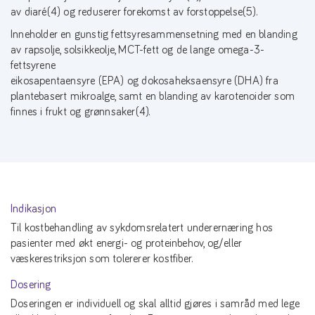
av diaré(4) og reduserer forekomst av forstoppelse(5).
Inneholder en gunstig fettsyresammensetning med en blanding
av rapsolje, solsikkeolje, MCT-fett og de lange omega-3-
fettsyrene
eikosapentaensyre (EPA) og dokosaheksaensyre (DHA) fra
plantebasert mikroalge, samt en blanding av karotenoider som
finnes i frukt og grønnsaker(4).
Indikasjon
Til kostbehandling av sykdomsrelatert underernæring hos
pasienter med økt energi- og proteinbehov, og/eller
væskerestriksjon som tolererer kostfiber.
Dosering
Doseringen er individuell og skal alltid gjøres i samråd med lege