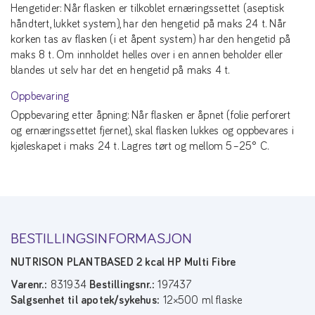
Hengetider: Når flasken er tilkoblet ernæringssettet (aseptisk
håndtert, lukket system), har den hengetid på maks 24 t. Når
korken tas av flasken (i et åpent system) har den hengetid på
maks 8 t. Om innholdet helles over i en annen beholder eller
blandes ut selv har det en hengetid på maks 4 t.
Oppbevaring
Oppbevaring etter åpning: Når flasken er åpnet (folie perforert
og ernæringssettet fjernet), skal flasken lukkes og oppbevares i
kjøleskapet i maks 24 t. Lagres tørt og mellom 5–25° C.
BESTILLINGSINFORMASJON
NUTRISON PLANTBASED 2 kcal HP Multi Fibre
Varenr.:
831934
Bestillingsnr.:
197437
Salgsenhet til apotek/sykehus:
12×500 ml flaske