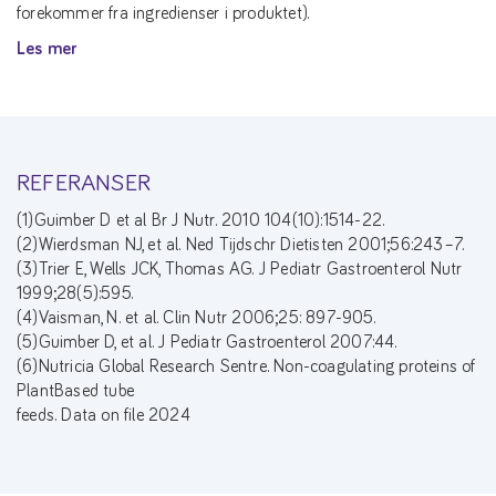
forekommer fra ingredienser i produktet).
Les mer
REFERANSER
(1)Guimber D et al Br J Nutr. 2010 104(10):1514-22.
(2)Wierdsman NJ, et al. Ned Tijdschr Dietisten 2001;56:243–7.
(3)Trier E, Wells JCK, Thomas AG. J Pediatr Gastroenterol Nutr
1999;28(5):595.
(4)Vaisman, N. et al. Clin Nutr 2006;25: 897-905.
(5)Guimber D, et al. J Pediatr Gastroenterol 2007:44.
(6)Nutricia Global Research Sentre. Non-coagulating proteins of
PlantBased tube
feeds. Data on file 2024