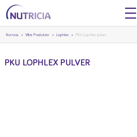
Nutricia
Nutricia
Nutricia
Våre Produkter
Lophlex
PKU Lophlex pulver
PKU LOPHLEX PULVER