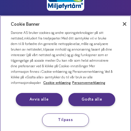
Cookie Banner
Kontakt oss
Danone AS bruker cookies og andre sporingsteknologier på sitt
nettsted, inkludert fra tredjeparter. Med ditt samtykke vil vi bruke
Personvernerklæring
dem til å forbedre din generelle nettopplevelse, måle og analysere
Bruk av informasjonskapsler
bruken av nettstedet, tilpasse innhold og annonsering basert på dine
interesser (på vårt nettsted og andre) og gi deg funksjoner som er
Åpenhetsloven
tilgjengelige på sosiale medier. Du kan når som helst administrere
dine preferanser ved å klikke på Cookie-innstillinger. Mer
informasjon finnes i Cookie-erklæring og Personvernerklæring. Ved å
klikke på «Godta alle» samtykker du til vår bruk av alle
informasjonskapsler.
Cookie-erklæring
Personvernerklæring
Avvis alle
Godta alle
Tilpass