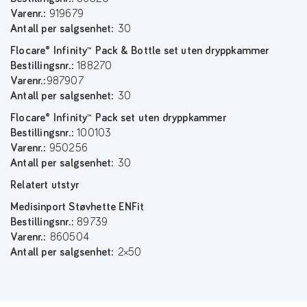
Varenr.:
919679
Antall per
salgsenhet:
30
Flocare® Infinity™ Pack & Bottle set uten dryppkammer
Bestillingsnr.:
188270
Varenr.:
987907
Antall per
salgsenhet:
30
Flocare® Infinity™ Pack set uten dryppkammer
Bestillingsnr.:
100103
Varenr.:
950256
Antall per
salgsenhet:
30
Relatert utstyr
Medisinport Støvhette ENFit
Bestillingsnr.:
89739
Varenr.:
860504
Antall per
salgsenhet:
2×50