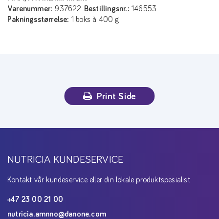
Varenummer:
937622
Bestillingsnr.:
146553
Pakningsstørrelse:
1 boks à 400 g
Print Side
NUTRICIA KUNDESERVICE
Kontakt vår kundeservice eller din lokale produktspesialist
+47 23 00 21 00
nutricia.amnno@danone.com