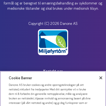
formål og er beregnet til ernæringsbehandling av sykdommer og
medisinske tilstander og skal brukes under medisinsk tilsyn.
Copyright (C) 2026 Danone AS
Kontakt oss
Cookie Banner
Personvernerklæring
Bruk av informasjonskapsler
Danone AS bruker cookies og andre sporingsteknologier på sitt
nettsted, inkludert fra tredjeparter. Med ditt samtykke vil vi bruke
Åpenhetsloven
dem til å forbedre din generelle nettopplevelse, måle og analysere
bruken av nettstedet, tilpasse innhold og annonsering basert på dine
interesser (på vårt nettsted og andre) og gi deg funksjoner som er