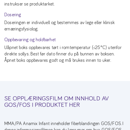
instrukser se produktarket.
Dosering
Doseringen er individuell og bestemmes av lege eller klinisk
ernæringsfysiolog.
Oppbevaring og holdbarhet
Uåpnet boks oppbevares tørt i romtemperatur (<25°C) utenfor
direkte sollys. Best før dato finner du på bunnen av boksen.
Åpnet boks oppbevares godt og må brukes innen to uker.
SE OPPLÆRINGSFILM OM INNHOLD AV
GOS/FOS I PRODUKTET HER
MMA/PA Anamix Infant inneholder fiberblandingen GOS/FOS. I
denne informasjonsfilmen kan du lære mer om hva GOS/FOS