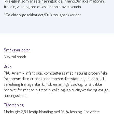
Ikke egnet som eneste næringskilde. Inneholder ikke metionin,
treonin, valin og har et lavt innhold av isoleucin.
*Galaktooligosakkarider/Fruktooligosakkarider.
Smaksvarianter
Nøytral smak.
Bruk
PKU Anamix Infant skal kompletteres med naturlig protein f.eks
fra morsmelk eller passende morsmelkerstatning i henhold til
veiledning fra lege eller klinisk ernæringsfysiolog, for å dekke
behovet for metionin, treonin, valin og isoleucin, væske og øvrige
næringsstoffer.
Tilberedning
1 boks gir: 2,6 l ferdig blanding ved 15 % løsning. For videre