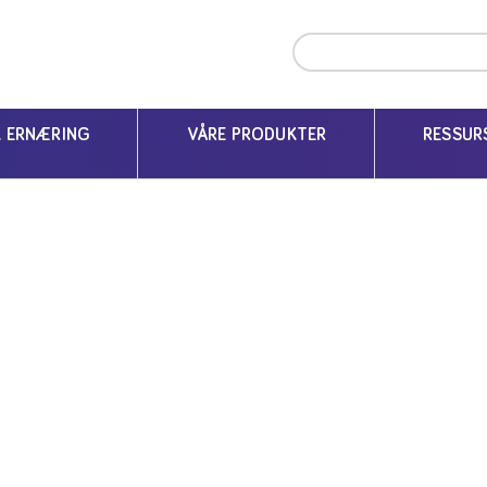
ter
Videoer & Webinarer om forsinket vekst og underernærin
K ERNÆRING
VÅRE PRODUKTER
RESSUR