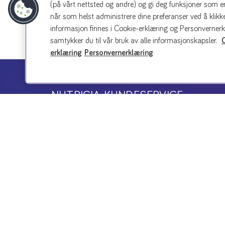
(på vårt nettsted og andre) og gi deg funksjoner som er
når som helst administrere dine preferanser ved å klikke
informasjon finnes i Cookie-erklæring og Personvernerk
samtykker du til vår bruk av alle informasjonskapsler.
erklæring
Personvernerklæring
NUTRICIA KUNDESERVICE
Kontakt vår kundeservice eller din lokale 
+47 23 00 21 00
nutricia.amnno@danone.com