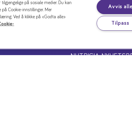
 tilgjengelige på sosiale medier. Du kan
Avvis all
 på Cookie-innstillinger. Mer
læring. Ved å klikke på «Godta alle»
Tilpass
Cookie-
NUTRICIA NYHETSB
produktspesialist
Hold deg oppdatert på re
arrangementer innen ditt
Kontakt oss
Meld deg på vårt nyhet