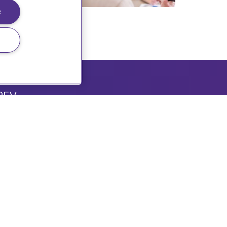
e
REV
levante nyheter, produkter og
 fag/interesseområde.
sbrev