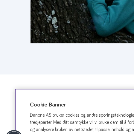
ØNSKER DU Å LÆRE MER?
Cookie Banner
Gå til
danonenutriciacampus.org
for lære
Danone AS bruker cookies og andre sporingsteknologier p
forsinket vekst og underernæring hos bar
tredjeparter. Med ditt samtykke vil vi bruke dem til å fo
og analysere bruken av nettstedet, tilpasse innhold og 