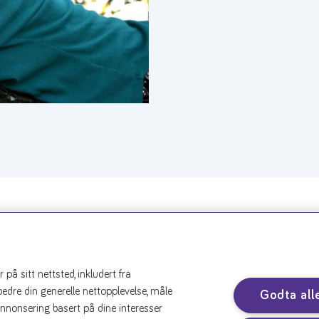
rike webinarer om
å sitt nettsted, inkludert fra
n
rbedre din generelle nettopplevelse, måle
Godta all
annonsering basert på dine interesser