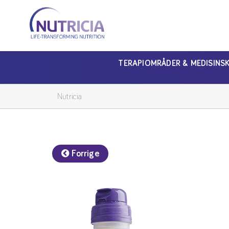
Nutricia
Nutricia
TERAPIOMRÅDER & MEDISINS
Nutricia
Forrige