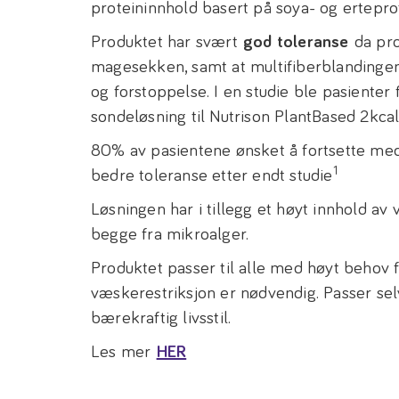
proteininnhold basert på soya- og ertepro
Produktet har svært
god toleranse
da pro
magesekken, samt at multifiberblandingen 
og forstoppelse. I en studie ble pasienter 
sondeløsning til Nutrison PlantBased 2kca
80% av pasientene ønsket å fortsette me
1
bedre toleranse etter endt studie
Løsningen har i tillegg et høyt innhold av 
begge fra mikroalger.
Produktet passer til alle med høyt behov f
væskerestriksjon er nødvendig. Passer sel
bærekraftig livsstil.
Les mer
HER