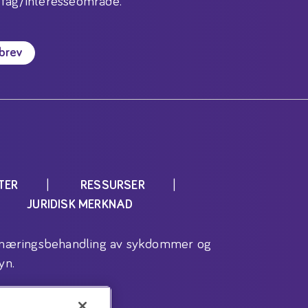
 fag/interesseområde.
sbrev
TER
RESSURSER
JURIDISK MERKNAD
l ernæringsbehandling av sykdommer og
yn.