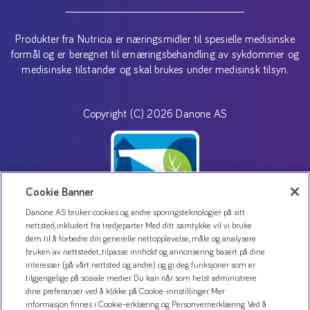
Produkter fra Nutricia er næringsmidler til spesielle medisinske
formål og er beregnet til ernæringsbehandling av sykdommer og
medisinske tilstander og skal brukes under medisinsk tilsyn.
Copyright (C) 2026 Danone AS
Cookie Banner
Danone AS bruker cookies og andre sporingsteknologier på sitt
nettsted, inkludert fra tredjeparter. Med ditt samtykke vil vi bruke
dem til å forbedre din generelle nettopplevelse, måle og analysere
bruken av nettstedet, tilpasse innhold og annonsering basert på dine
Kontakt oss
interesser (på vårt nettsted og andre) og gi deg funksjoner som er
Personvernerklæring
tilgjengelige på sosiale medier. Du kan når som helst administrere
dine preferanser ved å klikke på Cookie-innstillinger. Mer
Bruk av informasjonskapsler
informasjon finnes i Cookie-erklæring og Personvernerklæring. Ved å