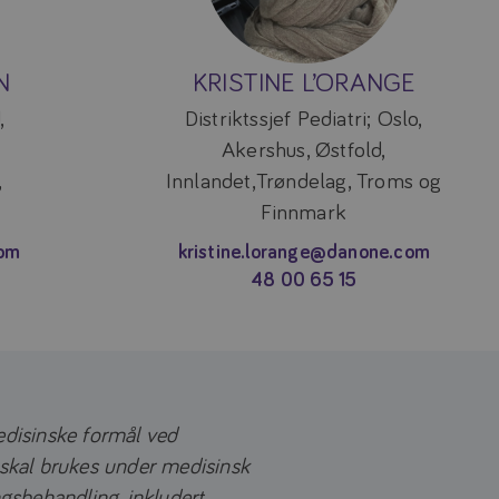
N
KRISTINE L’ORANGE
,
Distriktssjef Pediatri; Oslo,
Akershus, Østfold,
,
Innlandet,Trøndelag, Troms og
Finnmark
com
kristine.lorange@danone.com
48 00 65 15
edisinske formål ved
 skal brukes under medisinsk
ngsbehandling, inkludert