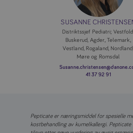
SUSANNE CHRISTENSE
Distriktssjef Pediatri; Vestfold
Buskerud, Agder, Telemark,
Vestland, Rogaland, Nordland
Møre og Romsdal
Susanne.christensen@danone.
41 37 92 91
Pepticate er næringsmiddel for spesielle m
kostbehandling av kumelkallergi. Pepticate
tilsyn etter nøye vurdering av øvrig ernæri