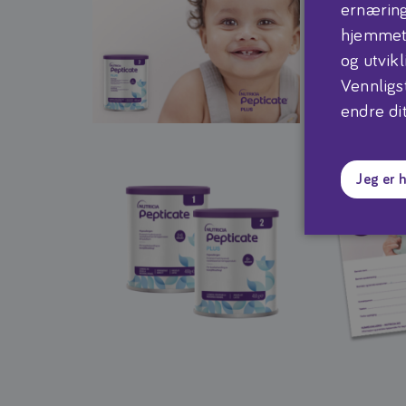
ernæring
hjemmetj
og utvikl
Vennligs
endre dit
Jeg er 