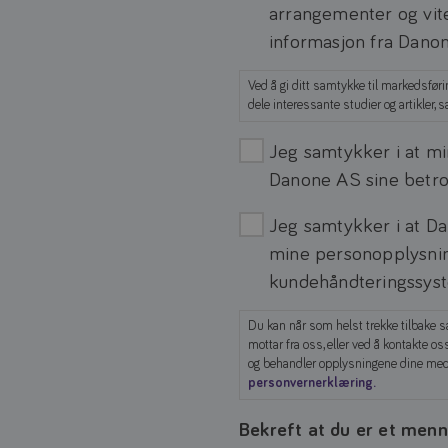
arrangementer og vite
informasjon fra Dano
Ved å gi ditt samtykke til markedsføri
dele interessante studier og artikler, s
Tredjeparter
Jeg samtykker i at m
Danone AS sine betro
Kunderelationer
Jeg samtykker i at D
mine personopplysnin
kundehåndteringssys
Du kan når som helst trekke tilbake s
mottar fra oss, eller ved å kontakte o
og behandler opplysningene dine med 
personvernerklæring.
Bekreft at du er et menn