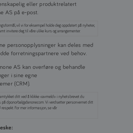
nskapelig eller produktrelatert
ne AS på e‑post.
ngsformål, vil vi for eksempel holde deg oppdatert på nyheter,
amt invitere deg til våre ulike kurs og arrangementer.
ine personopplysninger kan deles med
dde forretningspartnere ved behov.
anone AS kan overføre og behandle
ger i sine egne
temer (CRM).
amtykket ditt ved å klikke «avmeld» i nyhetsbrevet du
ss på dpo.norbal@danone.com. Vi verdsetter personvernet ditt
respekt. For mer informasjon, se vår
eske: