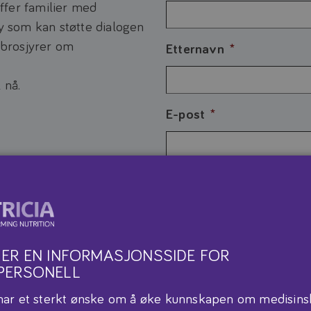
ffer familier med
øy som kan støtte dialogen
l brosjyrer om
Etternavn
*
 nå.
E-post
*
Velg startpakke
*
 ER EN INFORMASJONSSIDE FOR
Fagområde
*
PERSONELL
 har et sterkt ønske om å øke kunnskapen om medisins