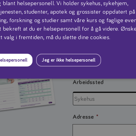
 blant helsepersonell. Vi holder sykehus, sykehjem,
enesten, studenter, apotek og grossister oppdatert på
Spesialitet
*
ing, forskning og studier samt våre kurs og faglige even
t bekreft at du er helsepersonell for å gå videre. Ønsk
t valg i fremtiden, må du slette dine cookies.
Geografisk arbeidssted
helsepersonell
Jeg er ikke helsepersonell
Arbeidssted
Adresse
*