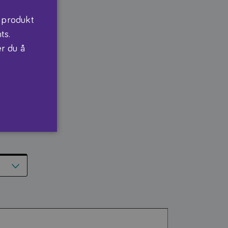
 produkt
ts.
er du å
*