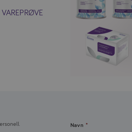
 VAREPRØVE
ersonell.
Navn
*