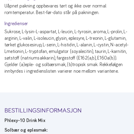
Uåpnet pakning oppbevares tørt og ikke over normal
romtemperatur. Best-før-dato står på pakningen.
Ingredienser
Sukrose, L-lysin-L-aspartat, L-leucin, L-tyrosin, aroma, L-prolin, L-
arginin, L-valin, L-isoleucin, glysin, eplesyre, L-treonin, L-glutamin,
tørket glukosesirup, L-serin, L-histidin, L-alanin, L-cystin, N-acetyl-
Lmetionin, L-tryptofan, emulgator (soyalecitin), taurin, L-karnitin,
søtstoff (natriumsakkarin), fargestoff (E162(a,b), E160a(b)).
Gjelder (a)eple- og solbærsmak, (b)tropisk smak. Rekkefølgen
innbyrdes i ingredienslisten varierer noe mellom variantene.
BESTILLINGSINFORMASJON
Phlexy-10 Drink Mix
Solbær og eplesmak: