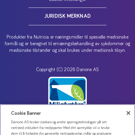
JURIDISK MERKNAD
Produkter fra Nutricia er næringsmidler til spesielle medisinske
formål og er beregnet til ernæringsbehandling av sykdommer og
medisinske tilstander og skal brukes under medisinsk tilsyn.
Copyright (C) 2026 Danone AS
Cookie Banner
Danone AS bruker cookies og andre sporingsteknologier på sitt
nettsted, inkludert fra tredjeparter. Med ditt samtykke vil vi bruke
Kontakt oss
dem til å forbedre din generelle nettopplevelse, måle og analysere