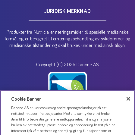
JURIDISK MERKNAD
Produkter fra Nutricia er næringsmidler til spesielle medisinske
formål og er beregnet til ernæringsbehandling av sykdommer og
medisinske tilstander og skal brukes under medisinsk tilsyn.
Copyright (C) 2026 Danone AS
Cookie Banner
Danone AS bruker cookies og andre sporingsteknologier på sitt
nettsted, inkludert fra tredjeparter. Med ditt samtykke vil vi bruke
dem til å forbedre din generelle nettopplevelse, måle og analysere
Kontakt oss
bruken av nettstedet, tilpasse innhold og annonsering basert på dine
interesser (på vårt nettsted og andre) og gi deg funksjoner som er
Personvernerklæring