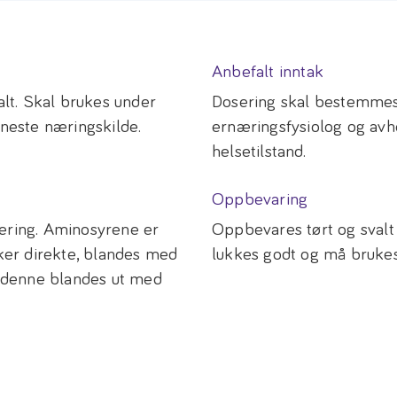
Anbefalt inntak
alt. Skal brukes under
Dosering skal bestemmes 
eneste næringskilde.
ernæringsfysiolog og avh
helsetilstand.
Oppbevaring
næring. Aminosyrene er
Oppbevares tørt og svalt (
kker direkte, blandes med
lukkes godt og må bruke
ør denne blandes ut med