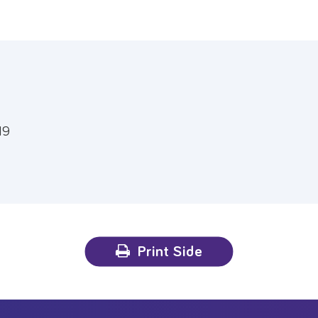
19
Print Side