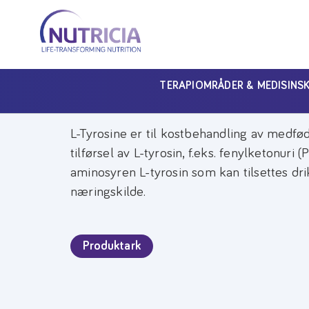
Nutricia
Nutricia
Nutricia
Våre Produkter
L-TYROSINE
TERAPIOMRÅDER & MEDISINS
L-Tyrosine er til kostbehandling av medfø
tilførsel av L-tyrosin, f.eks. fenylketonuri 
aminosyren L-tyrosin som kan tilsettes dr
næringskilde.
Produktark