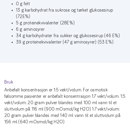
0 g fett
13 g karbohydrat fra sukrose og tørket glukosesirup
(72E%)
5 g proteinekvivalenter (28E%)
6 g aminosyrer
34 g karbohydrater fra sukker og glukosesirup (46 E%)
39 g proteinekvivalenter (47 g aminosyrer) (53 E%)
Bruk
Anbefalt konsentrasjon er 1:5 vekt/volum. For osmotisk
følsomme pasienter er anbefalt konsentrasjon 1:7 vekt/volum. 1:5
vekt/volum: 20 gram pulver blandes med 100 ml vann til et
sluttvolum på 116 ml (900 mOsmol/kg H2O) 1:7 vekt/volum:
20 gram pulver blandes med 140 ml vann til et sluttvolum på
156 ml (640 mOsmol/kg H2O)