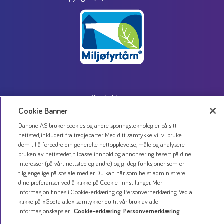
Kontakt oss
Cookie Banner
Personvernerklæring
Danone AS bruker cookies og andre sporingsteknologier på sitt
Bruk av informasjonskapsler
nettsted, inkludert fra tredjeparter. Med ditt samtykke vil vi bruke
Åpenhetsloven
dem til å forbedre din generelle nettopplevelse, måle og analysere
bruken av nettstedet, tilpasse innhold og annonsering basert på dine
interesser (på vårt nettsted og andre) og gi deg funksjoner som er
tilgjengelige på sosiale medier. Du kan når som helst administrere
dine preferanser ved å klikke på Cookie-innstillinger. Mer
informasjon finnes i Cookie-erklæring og Personvernerklæring. Ved å
klikke på «Godta alle» samtykker du til vår bruk av alle
informasjonskapsler.
Cookie-erklæring
Personvernerklæring