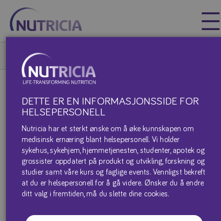
Nutricia
Nutricia
Nutricia
Våre Produkter
LORENZOS OIL
DETTE ER EN INFORMASJONSSIDE FOR
HELSEPERSONELL
Nutricia har et sterkt ønske om å øke kunnskapen om
medisinsk ernæring blant helsepersonell. Vi holder
Lorenzo’s Oil är en klar, gul olja för barn och vuxna för
sykehus, sykehjem, hjemmetjenesten, studenter, apotek og
kostbehandling av adrenoleukodystrofi (ALD) och
grossister oppdatert på produkt og utvikling, forskning og
adrenomyeloneuropati (AMN).
studier samt våre kurs og faglige events. Vennligst bekreft
at du er helsepersonell for å gå videre. Ønsker du å endre
ditt valg i fremtiden, må du slette dine cookies.
Produktark