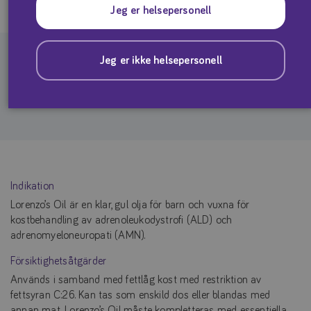
Jeg er helsepersonell
Jeg er ikke helsepersonell
Lorenzo ́s olja är en blandning av 4 delar glycerol trioleate oil
(GTO) och 1 del glycerol trierucate oil (GTE).
Indikation
Lorenzo’s Oil är en klar, gul olja för barn och vuxna för
kostbehandling av adrenoleukodystrofi (ALD) och
adrenomyeloneuropati (AMN).
Försiktighetsåtgärder
Används i samband med fettlåg kost med restriktion av
fettsyran C:26. Kan tas som enskild dos eller blandas med
annan mat. Lorenzo’s Oil måste kompletteras med essentiella