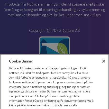
Produkter fra Nutricia er næringsmidler til spesielle medisinske
formål og er beregnet til ernæringsbehandling av sykdommer og
medisinske tilstander og skal brukes under medisinsk tilsyn.
Copyright (C) 2026 Danone AS
Cookie Banner
Danone AS bruker cookies og andre sporingsteknologier på sitt
nettsted, inkludert fra tredjeparter. Med ditt samtykke vil vi bruke
dem til å forbedre din generelle nettopplevelse, måle og analysere
Kontakt oss
bruken av nettstedet, tilpasse innhold og annonsering basert på dine
Personvernerklæring
interesser (på vårt nettsted og andre) og gi deg funksjoner som er
tilgjengelige på sosiale medier. Du kan når som helst administrere
Bruk av informasjonskapsler
dine preferanser ved å klikke på Cookie-innstillinger. Mer
informasjon finnes i Cookie-erklæring og Personvernerklæring. Ved å
Åpenhetsloven
klikke på «Godta alle» samtykker du til vår bruk av alle