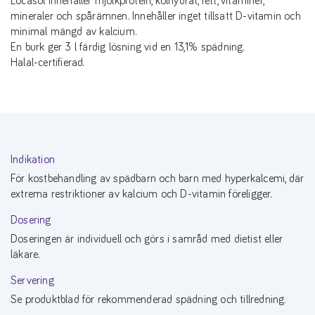
Locasol innehåller mjölkprotein, kolhydrat, fett, vitaminer,
mineraler och spårämnen. Innehåller inget tillsatt D-vitamin och
minimal mängd av kalcium.
En burk ger 3 l färdig lösning vid en 13,1% spädning.
Halal-certifierad.
Indikation
För kostbehandling av spädbarn och barn med hyperkalcemi, där
extrema restriktioner av kalcium och D-vitamin föreligger.
Dosering
Doseringen är individuell och görs i samråd med dietist eller
läkare.
Servering
Se produktblad för rekommenderad spädning och tillredning.