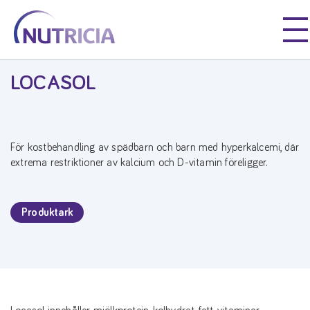
Nutricia
Våre Produkter
Nutricia
Nutricia
LOCASOL
För kostbehandling av spädbarn och barn med hyperkalcemi, där
extrema restriktioner av kalcium och D-vitamin föreligger.
Produktark