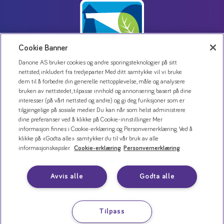
Cookie Banner
Danone AS bruker cookies og andre sporingsteknologier på sitt
nettsted, inkludert fra tredjeparter. Med ditt samtykke vil vi bruke
dem til å forbedre din generelle nettopplevelse, måle og analysere
Kontakt oss
bruken av nettstedet, tilpasse innhold og annonsering basert på dine
interesser (på vårt nettsted og andre) og gi deg funksjoner som er
Personvernerklæring
tilgjengelige på sosiale medier. Du kan når som helst administrere
Bruk av informasjonskapsler
dine preferanser ved å klikke på Cookie-innstillinger. Mer
informasjon finnes i Cookie-erklæring og Personvernerklæring. Ved å
Åpenhetsloven
klikke på «Godta alle» samtykker du til vår bruk av alle
informasjonskapsler.
Cookie-erklæring
Personvernerklæring
Avvis alle
Godta alle
Tilpass