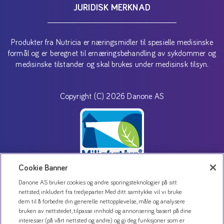
JURIDISK MERKNAD
Produkter fra Nutricia er næringsmidler til spesielle medisinske
formål og er beregnet til ernæringsbehandling av sykdommer og
medisinske tilstander og skal brukes under medisinsk tilsyn.
Copyright (C) 2026 Danone AS
Cookie Banner
Danone AS bruker cookies og andre sporingsteknologier på sitt
nettsted, inkludert fra tredjeparter. Med ditt samtykke vil vi bruke
Kontakt oss
dem til å forbedre din generelle nettopplevelse, måle og analysere
Personvernerklæring
bruken av nettstedet, tilpasse innhold og annonsering basert på dine
interesser (på vårt nettsted og andre) og gi deg funksjoner som er