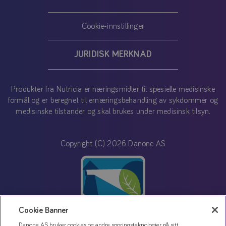
Cookie-innstillinger
JURIDISK MERKNAD
Produkter fra Nutricia er næringsmidler til spesielle medisinske
formål og er beregnet til ernæringsbehandling av sykdommer og
medisinske tilstander og skal brukes under medisinsk tilsyn.
Copyright (C) 2026 Danone AS
Cookie Banner
Danone AS bruker cookies og andre sporingsteknologier på sitt