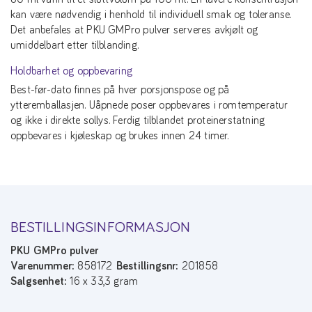
kan være nødvendig i henhold til individuell smak og toleranse.
Det anbefales at PKU GMPro pulver serveres avkjølt og
umiddelbart etter tilblanding.
Holdbarhet og oppbevaring
Best-før-dato finnes på hver porsjonspose og på
ytteremballasjen. Uåpnede poser oppbevares i romtemperatur
og ikke i direkte sollys. Ferdig tilblandet proteinerstatning
oppbevares i kjøleskap og brukes innen 24 timer.
BESTILLINGSINFORMASJON
PKU GMPro pulver
Varenummer:
858172
Bestillingsnr:
201858
Salgsenhet:
16 x 33,3 gram