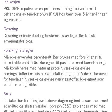
Indikasjon
PKU GMPro pulver er en proteinerstatning i pulverform til
behandling av fenylketonuri (PKU) hos barn over 3 år, tenåringer
og voksne.
Dosering
Dosering er individuell og bestemmes av lege eller klinisk
ernæringsfysiolog.
Forsiktighetsregler
Må ikke anvendes parenteralt. Bør brukes med forsiktighet til
barn i alderen 3-6 år. Ikke egnet til pasienter med kumelkallergi.
Må kombineres med naturlig protein, væske og øvrige
næringsstoffer i medisinsk anbefalt mengde for å dekke behovet
for fenylalanin, væske og øvrige næringsstoffer. Ikke egnet som
eneste næringskilde..
Bruk
Inntaket bør fordeles jevnt utover dagen og inntas sammen med
et måltid og ekstra væske. 1 porsjon (33,3 g) blandes med med
80 ml vann til et sluttvolum på 100 ml. En lavere konsentrasjon