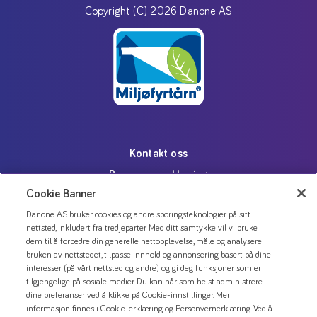
Copyright (C) 2026 Danone AS
Kontakt oss
Personvernerklæring
Cookie Banner
Bruk av informasjonskapsler
Danone AS bruker cookies og andre sporingsteknologier på sitt
Åpenhetsloven
nettsted, inkludert fra tredjeparter. Med ditt samtykke vil vi bruke
dem til å forbedre din generelle nettopplevelse, måle og analysere
bruken av nettstedet, tilpasse innhold og annonsering basert på dine
interesser (på vårt nettsted og andre) og gi deg funksjoner som er
tilgjengelige på sosiale medier. Du kan når som helst administrere
dine preferanser ved å klikke på Cookie-innstillinger. Mer
informasjon finnes i Cookie-erklæring og Personvernerklæring. Ved å