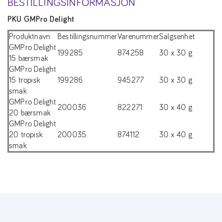
BESTILLINGSINFORMASJON
PKU GMPro Delight
Produktnavn
Bestillingsnummer
Varenummer
Salgsenhet
GMPro Delight
199285
874258
30 x 30 g
15 bærsmak
GMPro Delight
15 tropisk
199286
945277
30 x 30 g
smak
GMPro Delight
200036
822271
30 x 40 g
20 bærsmak
GMPro Delight
20 tropisk
200035
874112
30 x 40 g
smak