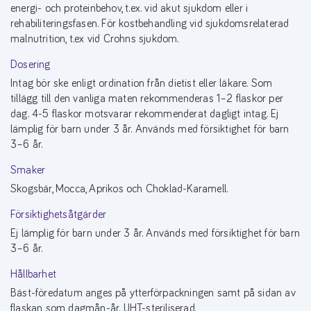
energi- och proteinbehov, t.ex. vid akut sjukdom eller i
rehabiliteringsfasen. För kostbehandling vid sjukdomsrelaterad
malnutrition, t.ex vid Crohns sjukdom.
Dosering
Intag bör ske enligt ordination från dietist eller läkare. Som
tillägg till den vanliga maten rekommenderas 1–2 flaskor per
dag. 4-5 flaskor motsvarar rekommenderat dagligt intag. Ej
lämplig för barn under 3 år. Används med försiktighet för barn
3–6 år.
Smaker
Skogsbär, Mocca, Aprikos och Choklad-Karamell.
Försiktighetsåtgärder
Ej lämplig för barn under 3 år. Används med försiktighet för barn
3–6 år.
Hållbarhet
Bäst-föredatum anges på ytterförpackningen samt på sidan av
flaskan som dagmån-år. UHT-steriliserad.