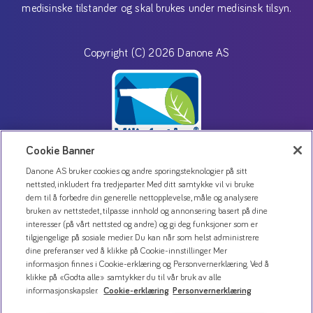
medisinske tilstander og skal brukes under medisinsk tilsyn.
Copyright (C) 2026 Danone AS
Cookie Banner
Danone AS bruker cookies og andre sporingsteknologier på sitt
nettsted, inkludert fra tredjeparter. Med ditt samtykke vil vi bruke
Kontakt oss
dem til å forbedre din generelle nettopplevelse, måle og analysere
bruken av nettstedet, tilpasse innhold og annonsering basert på dine
Personvernerklæring
interesser (på vårt nettsted og andre) og gi deg funksjoner som er
Bruk av informasjonskapsler
tilgjengelige på sosiale medier. Du kan når som helst administrere
dine preferanser ved å klikke på Cookie-innstillinger. Mer
Åpenhetsloven
informasjon finnes i Cookie-erklæring og Personvernerklæring. Ved å
klikke på «Godta alle» samtykker du til vår bruk av alle
informasjonskapsler.
Cookie-erklæring
Personvernerklæring