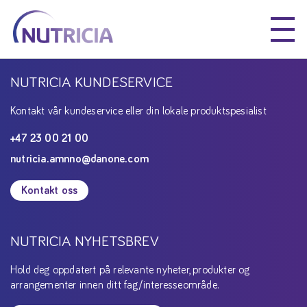
Nutricia
Nutricia
Nutricia
NUTRICIA KUNDESERVICE
Kontakt vår kundeservice eller din lokale produktspesialist
+47 23 00 21 00
nutricia.amnno@danone.com
Kontakt oss
NUTRICIA NYHETSBREV
Hold deg oppdatert på relevante nyheter, produkter og
arrangementer innen ditt fag/interesseområde.