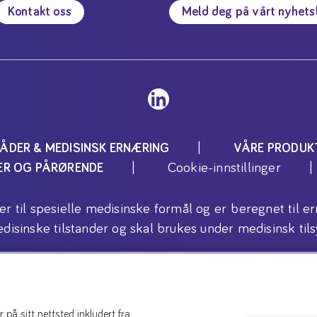
Kontakt oss
Meld deg på vårt nyhet
ÅDER & MEDISINSK ERNÆRING
VÅRE PRODUK
Cookie-innstillinger
TER OG PÅRØRENDE
ler til spesielle medisinske formål og er beregnet ti
disinske tilstander og skal brukes under medisinsk tils
Copyright (C) 2026 Danone AS
å sitt nettsted, inkludert fra