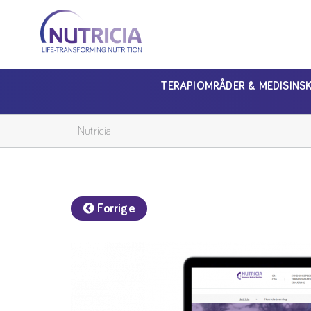
Nutricia
Nutricia
TERAPIOMRÅDER & MEDISINS
Nutricia
Forrige